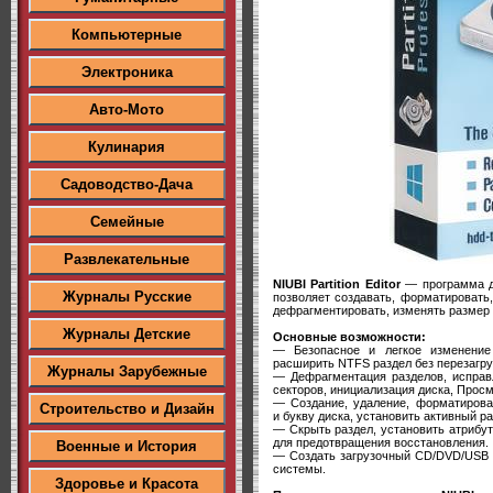
Компьютерные
Электроника
Авто-Мото
Кулинария
Садоводство-Дача
Семейные
Развлекательные
NIUBI Partition Editor
— программа дл
Журналы Русские
позволяет создавать, форматировать,
дефрагментировать, изменять размер 
Журналы Детские
Основные возможности:
— Безопасное и легкое изменение
расширить NTFS раздел без перезагру
Журналы Зарубежные
— Дефрагментация разделов, исправ
секторов, инициализация диска, Просм
— Создание, удаление, форматирован
Строительство и Дизайн
и букву диска, установить активный раз
— Скрыть раздел, установить атрибут 
для предотвращения восстановления.
Военные и История
— Создать загрузочный CD/DVD/USB д
системы.
Здоровье и Красота