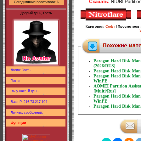
Скачать:
NIUBI Partition
Сегодняшние посетители:
6
Добрый день, Гость
Категория
:
Софт
|
Просмотров
:
Paragon Hard Disk Manag
(2026/RUS)
Логин: Гость
Paragon Hard Disk Manag
Paragon Hard Disk Manag
Гости
WinPE
AOMEI Partition Assista
[Multi/Rus]
Вы у нас: -й день
Paragon Hard Disk Manag
WinPE
Ваш IP: 216.73.217.104
Paragon Hard Disk Manag
Личных сообщений:
Функции