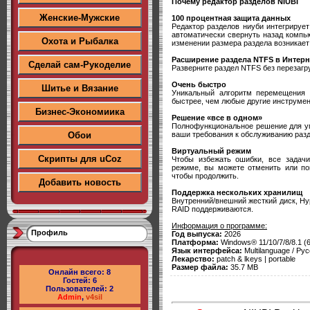
Почему редактор разделов NIUBI
Женские-Мужские
100 процентная защита данных
Редактор разделов ниуби интегрирует
автоматически свернуть назад компь
Охота и Рыбалка
изменении размера раздела возникае
Расширение раздела NTFS в Интерн
Сделай сам-Рукоделие
Разверните раздел NTFS без перезагр
Очень быстро
Шитье и Вязание
Уникальный алгоритм перемещения
быстрее, чем любые другие инструмен
Бизнес-Экономиика
Решение «все в одном»
Полнофункциональное решение для упр
ваши требования к обслуживанию разд
Обои
Виртуальный режим
Скрипты для uCoz
Чтобы избежать ошибки, все задачи
режиме, вы можете отменить или по
чтобы продолжить.
Добавить новость
Поддержка нескольких хранилищ
Внутренний/внешний жесткий диск, Hy
RAID поддерживаются.
Информация о программе:
Профиль
Год выпуска:
2026
Платформа:
Windows® 11/10/7/8/8.1 (64
Язык интерфейса:
Multilanguage / Рус
Лекарство:
patch & lkeys | portable
Размер файла:
35.7 MB
Онлайн всего:
8
Гостей:
6
Пользователей:
2
Admin
,
v4sil