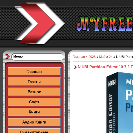
Меню
Главная
»
2026
»
Май
»
24
» NIUBI Partit
NIUBI Partition Editor 10.3.2 
Главная
Газеты
Разное
Софт
Книги
Аудио Книги
Гуманитарные