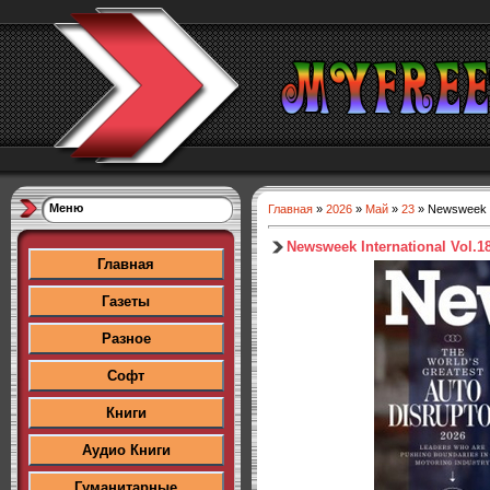
Меню
Главная
»
2026
»
Май
»
23
» Newsweek I
Newsweek International Vol.1
Главная
Газеты
Разное
Софт
Книги
Аудио Книги
Гуманитарные