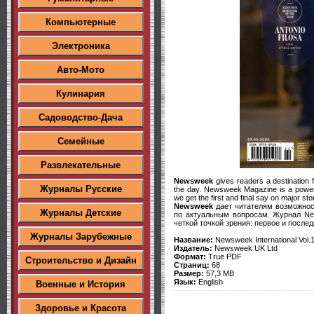
Компьютерные
Электроника
Авто-Мото
Кулинария
Садоводство-Дача
Семейные
Развлекательные
Newsweek
gives readers a destination 
Журналы Русские
the day. Newsweek Magazine is a powerfu
we get the first and final say on major sto
Newsweek
дает читателям возможнос
Журналы Детские
по актуальным вопросам. Журнал Ne
четкой точкой зрения: первое и после
Журналы Зарубежные
Название:
Newsweek International Vol
Издатель:
Newsweek UK Ltd
Формат:
True PDF
Строительство и Дизайн
Страниц:
68
Размер:
57,3 MB
Язык:
English
Военные и История
Здоровье и Красота