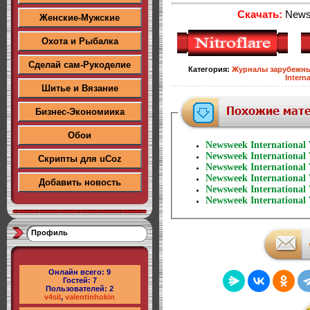
Скачать:
Newsw
Женские-Мужские
Охота и Рыбалка
Сделай сам-Рукоделие
Категория
:
Журналы зарубежн
Interna
Шитье и Вязание
Бизнес-Экономиика
Обои
Newsweek International
Newsweek International
Скрипты для uCoz
Newsweek International
Newsweek International
Добавить новость
Newsweek International
Newsweek International
Профиль
Онлайн всего:
9
Гостей:
7
Пользователей:
2
v4sil
,
valentinhokin