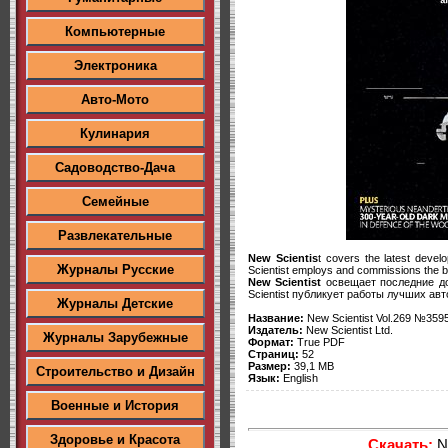
Компьютерные
Электроника
Авто-Мото
Кулинария
Садоводство-Дача
Семейные
Развлекательные
New Scientis
t covers the latest devel
Журналы Русские
Scientist employs and commissions the best
New Scientist
освещает последние до
Scientist публикует работы лучших авт
Журналы Детские
Название:
New Scientist Vol.269 №359
Издатель:
New Scientist Ltd.
Журналы Зарубежные
Формат:
True PDF
Страниц:
52
Размер:
39,1 MB
Строительство и Дизайн
Язык:
English
Военные и История
Здоровье и Красота
Скачать:
Ne