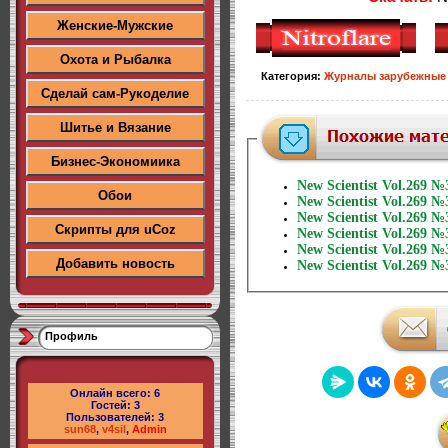
Женские-Мужские
Охота и Рыбалка
Категория
:
Журналы зарубежные
Сделай сам-Рукоделие
Шитье и Вязание
Бизнес-Экономиика
New Scientist Vol.269 №
Обои
New Scientist Vol.269 №
New Scientist Vol.269 №
Скрипты для uCoz
New Scientist Vol.269 №
New Scientist Vol.269 №
Добавить новость
New Scientist Vol.269 №
Профиль
Онлайн всего:
6
Гостей:
3
Пользователей:
3
sun68
,
v4sil
,
Admin