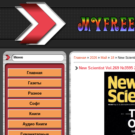
Меню
Главная
»
2026
»
Май
»
18
» New Scient
New Scientist Vol.269 №3595 
Главная
Газеты
Разное
Софт
Книги
Аудио Книги
Гуманитарные