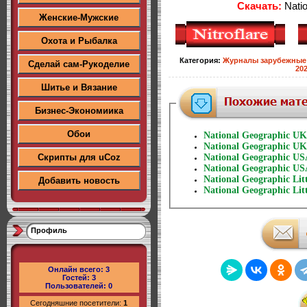
Скачать:
Natio
Женские-Мужские
Охота и Рыбалка
Категория
:
Журналы зарубежные
Сделай сам-Рукоделие
20
Шитье и Вязание
Бизнес-Экономиика
Обои
National Geographic UK
National Geographic UK
Скрипты для uCoz
National Geographic US
National Geographic US
National Geographic Li
Добавить новость
National Geographic Li
Профиль
Онлайн всего:
3
Гостей:
3
Пользователей:
0
Сегодняшние посетители:
1