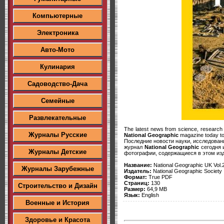
Компьютерные
Электроника
Авто-Мото
Кулинария
Садоводство-Дача
Семейные
Развлекательные
The latest news from science, research 
Журналы Русские
National Geographic
magazine today to g
Последние новости науки, исследовани
журнал
National Geographic
сегодня 
Журналы Детские
фотографии, содержащиеся в этом из
Название:
National Geographic UK Vol
Журналы Зарубежные
Издатель:
National Geographic Society
Формат:
True PDF
Страниц:
130
Строительство и Дизайн
Размер:
64,9 MB
Язык:
English
Военные и История
Здоровье и Красота