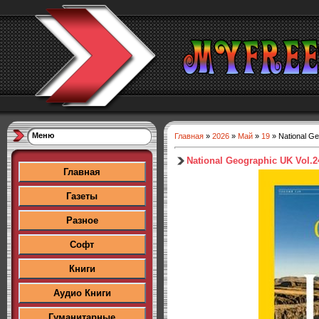
Меню
Главная
»
2026
»
Май
»
19
» National G
National Geographic UK Vol.
Главная
Газеты
Разное
Софт
Книги
Аудио Книги
Гуманитарные