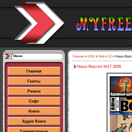
Меню
Главная
»
2026
»
Май
»
22
» Наша Верс
Наша Версия №17 2026
Главная
Газеты
Разное
Софт
Книги
Аудио Книги
Гуманитарные