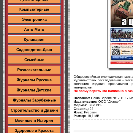
Компьютерные
Электроника
Авто-Мото
Кулинария
Садоводство-Дача
Семейные
Развлекательные
Общероссийская еженедельная газет
Журналы Русские
журналистских расследований – жес
коллектив издания прославился 
материалов.
Журналы Детские
Не всему верить что написано в газ
Название:
Наша Версия №17 11-17,ма
Журналы Зарубежные
Издательство:
ООО "Диалан"
Формат:
True PDF
Страниц:
24
Строительство и Дизайн
Язык:
Русский
Размер:
19,1 MB
Военные и История
Здоровье и Красота