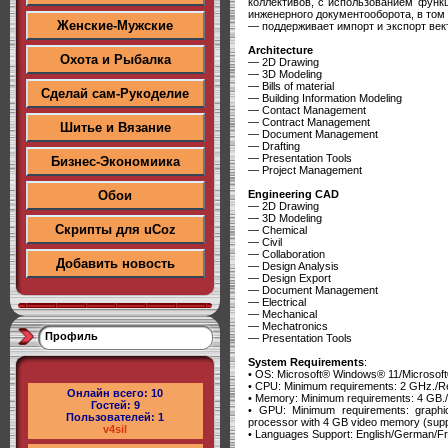
коллективов, с использованием функ
инженерного документооборота, в том
Женские-Мужские
— поддерживает импорт и экспорт век
Architecture
Охота и Рыбалка
— 2D Drawing
— 3D Modeling
— Bills of material
Сделай сам-Рукоделие
— Building Information Modeling
— Contact Management
— Contract Management
Шитье и Вязание
— Document Management
— Drafting
— Presentation Tools
Бизнес-Экономиика
— Project Management
Engineering CAD
Обои
— 2D Drawing
— 3D Modeling
Скрипты для uCoz
— Chemical
— Civil
— Collaboration
Добавить новость
— Design Analysis
— Design Export
— Document Management
— Electrical
— Mechanical
— Mechatronics
Профиль
— Presentation Tools
System Requirements
:
• OS: Microsoft® Windows® 11/Microsoft®
• CPU: Minimum requirements: 2 GHz./R
Онлайн всего:
10
• Memory: Minimum requirements: 4 GB
Гостей:
9
• GPU: Minimum requirements: graph
Пользователей:
1
processor with 4 GB video memory (supp
v4sil
• Languages Support: English/German/F