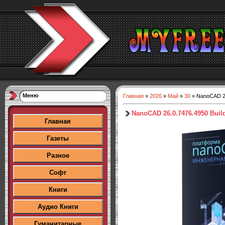
Меню
Главная
»
2026
»
Май
»
30
» NanoCAD 26
NanoCAD 26.0.7476.4950 Buil
Главная
Газеты
Разное
Софт
Книги
Аудио Книги
Гуманитарные