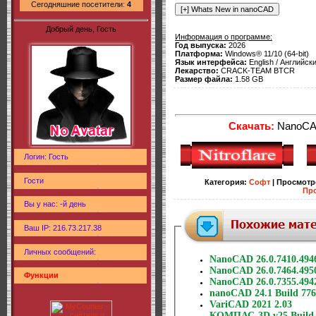
Сегодняшние посетители:
4
Добрый день, Гость
Информация о программе:
Год выпуска:
2026
Платформа:
Windows® 11/10 (64-bit)
Язык интерфейса:
English / Английск
Лекарство:
CRACK-TEAM BTCR
Размер файла:
1.58 GB
Скачать:
NanoCAD
Логин: Гость
Гости
Категория
:
Софт
|
Просмотр
Пр
Вы у нас: -й день
Ваш IP: 216.73.217.38
Личных сообщений:
NanoCAD 26.0.7410.494
NanoCAD 26.0.7464.4950
Функции
NanoCAD 26.0.7355.4942
nanoCAD 24.1 Build 776
VariCAD 2021 2.03
КОМПАС-3D v25 Build 2