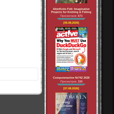
AlterKnits Felt: Imaginative
Projects for Knitting & Felting
Просмотров:
673
*#################*
[05.08.2026]
Computeractive №742 2026
Просмотров:
330
*#################*
[07.08.2026]