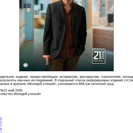
едельное издание, предоставляющее аспирантам, докторантам, соискателям, моло
результаты научных исследований. В отдельный список реферируемых изданий («Спис
ванные в журнале «Молодой ученый», учитываются ВАК как печатный труд.
 №21 май 2026
ельство Молодой ученый»
3)
5)
7)
9)
1)