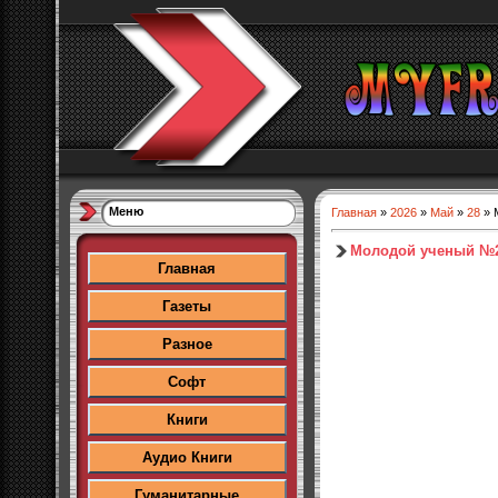
Меню
Главная
»
2026
»
Май
»
28
» 
Молодой ученый №2
Главная
Газеты
Разное
Софт
Книги
Аудио Книги
Гуманитарные