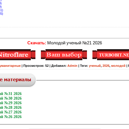
9)
9)
81)
55)
Скачать:
Молодой ученый №21 2026
уманитарные
|
Просмотров
:
52
|
Добавил
:
Admin
|
Теги
:
ученый
,
2026
,
молодой
|
й №31 2026
й №30 2026
й №29 2026
й №28 2026
й №27 2026
й №26 2026