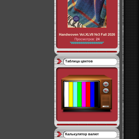
Handwoven Vol.XLVII №3 Fall 2026
Просмотров:
24
*#################*
Таблица цветов
Калькулятор валют