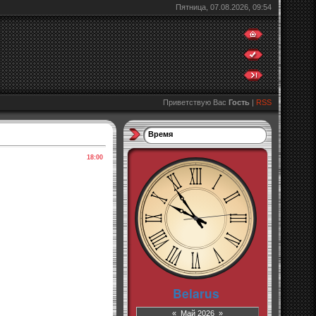
Пятница, 07.08.2026, 09:54
Приветствую Вас
Гость
|
RSS
Время
18:00
«
Май 2026
»