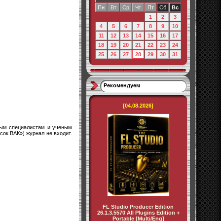
Пн
Вт
Ср
Чт
Пт
Сб
Вс
1
2
3
4
5
6
7
8
9
10
11
12
13
14
15
16
17
18
19
20
21
22
23
24
25
26
27
28
29
30
31
Рекомендуем
[04.08.2026]
дым специалистам и ученым
ок ВАК») журнал не входит.
FL Studio Producer Edition
26.1.3.5570 All Plugins Edition +
Portable [Multi/Eng]