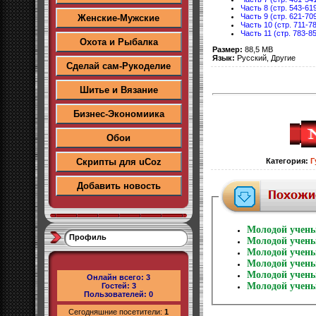
Часть 8 (стр. 543-61
Часть 9 (стр. 621-70
Женские-Мужские
Часть 10 (стр. 711-7
Часть 11 (стр. 783-8
Охота и Рыбалка
Размер:
88,5 MB
Язык:
Русский, Другие
Сделай сам-Рукоделие
Шитье и Вязание
Бизнес-Экономиика
Обои
Скрипты для uCoz
Категория
:
Г
Добавить новость
Молодой учены
Профиль
Молодой учены
Молодой учены
Молодой учены
Молодой учены
Онлайн всего:
3
Молодой учены
Гостей:
3
Пользователей:
0
Сегодняшние посетители:
1