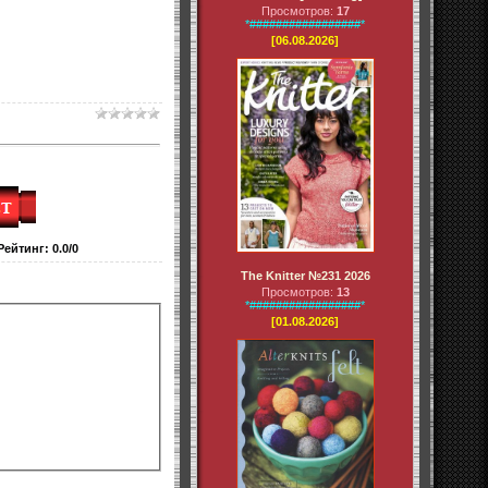
Просмотров:
17
*#################*
[06.08.2026]
Рейтинг
:
0.0
/
0
The Knitter №231 2026
Просмотров:
13
*#################*
[01.08.2026]