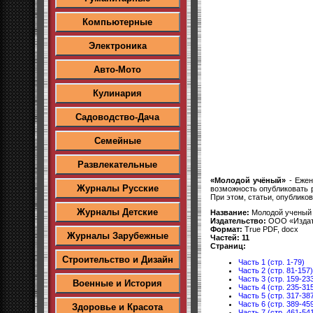
Компьютерные
Электроника
Авто-Мото
Кулинария
Садоводство-Дача
Семейные
Развлекательные
«Молодой учёный»
- Ежен
Журналы Русские
возможность опубликовать 
При этом, статьи, опублико
Журналы Детские
Название:
Молодой ученый
Издательство:
ООО «Издат
Формат:
True PDF, docx
Журналы Зарубежные
Частей: 11
Страниц:
Строительство и Дизайн
Часть 1 (стр. 1-79)
Часть 2 (стр. 81-157)
Часть 3 (стр. 159-23
Военные и История
Часть 4 (стр. 235-31
Часть 5 (стр. 317-38
Часть 6 (стр. 389-45
Здоровье и Красота
Часть 7 (стр. 461-54