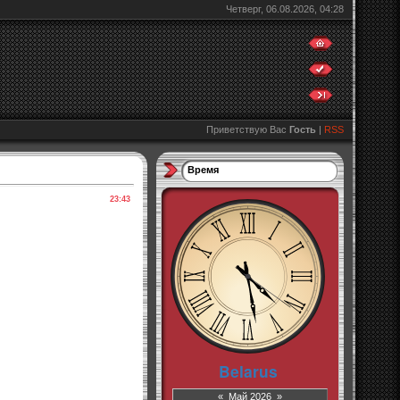
Четверг, 06.08.2026, 04:28
Приветствую Вас
Гость
|
RSS
Время
23:43
«
Май 2026
»