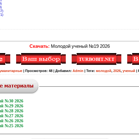
9)
9)
87)
71)
Скачать:
Молодой ученый №19 2026
уманитарные
|
Просмотров
:
48
|
Добавил
:
Admin
|
Теги
:
молодой
,
2026
,
ученый
|
й №30 2026
й №29 2026
й №28 2026
й №27 2026
й №26 2026
й №25 2026