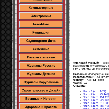
Компьютерные
Электроника
Авто-Мото
Кулинария
Садоводство-Дача
Семейные
Развлекательные
«Молодой учёный»
- Ежен
Журналы Русские
возможность опубликовать 
При этом, статьи, опублико
Журналы Детские
Название:
Молодой ученый
Издательство:
ООО «Издат
Формат:
True PDF, docx
Журналы Зарубежные
Частей: 11
Страниц:
Строительство и Дизайн
Часть 1 (стр. 1-77)
Часть 2 (стр. 79-149)
Часть 3 (стр. 151-22
Военные и История
Часть 4 (стр. 227-30
Часть 5 (стр. 311-383
Часть 6 (стр. 385-46
Здоровье и Красота
Часть 7 (стр. 467-54