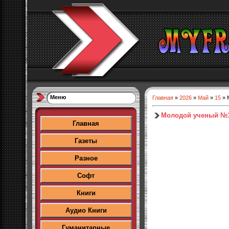
Меню
Главная
»
2026
»
Май
»
15
» 
Молодой ученый №1
Главная
Газеты
Разное
Софт
Книги
Аудио Книги
Гуманитарные