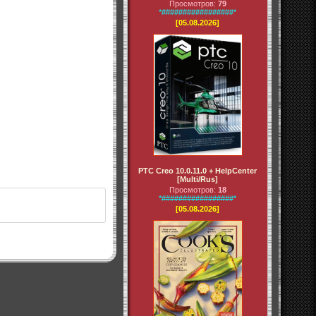
Просмотров:
79
*#################*
[05.08.2026]
PTC Creo 10.0.11.0 + HelpCenter
[Multi/Rus]
Просмотров:
18
*#################*
[05.08.2026]