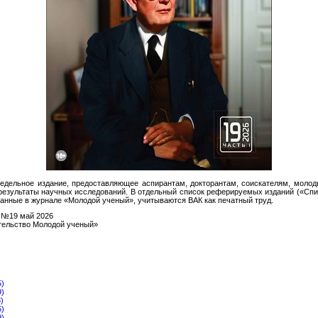
едельное издание, предоставляющее аспирантам, докторантам, соискателям, моло
результаты научных исследований. В отдельный список реферируемых изданий («Спис
ванные в журнале «Молодой ученый», учитываются ВАК как печатный труд.
 №19 май 2026
ельство Молодой ученый»
5)
9)
)
5)
9)