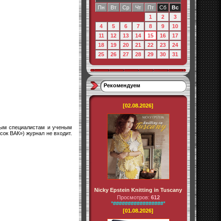
Пн
Вт
Ср
Чт
Пт
Сб
Вс
1
2
3
4
5
6
7
8
9
10
11
12
13
14
15
16
17
18
19
20
21
22
23
24
25
26
27
28
29
30
31
Рекомендуем
[02.08.2026]
дым специалистам и ученым
ок ВАК») журнал не входит.
Nicky Epstein Knitting in Tuscany
Просмотров:
612
*#################*
[01.08.2026]