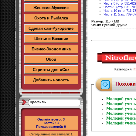
Часть 8 (стр. 551-62
Часть 9 (стр. 631-70
Женские-Мужские
Часть 10 (стр. 711-7
Часть 11 (стр. 789-8
Охота и Рыбалка
Размер:
115,7 MB
Язык:
Русский, Другие
Сделай сам-Рукоделие
Шитье и Вязание
Бизнес-Экономиика
Обои
Скрипты для uCoz
Категория
:
Г
Добавить новость
Молодой учены
Профиль
Молодой учены
Молодой учены
Молодой учены
Молодой учены
Онлайн всего:
3
Молодой учены
Гостей:
3
Пользователей:
0
Сегодняшние посетители:
1