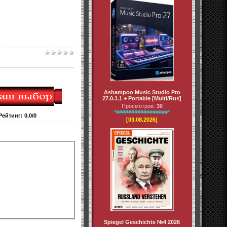
Ashampoo Music Studio Pro
27.0.1.1 + Portable [Multi/Rus]
Просмотров:
30
*#################*
Рейтинг
:
0.0
/
0
[03.08.2026]
Spiegel Geschichte №4 2026