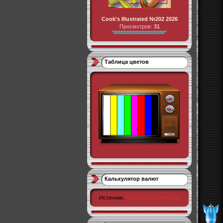
Cook's Illustrated №202 2026
Просмотров:
31
*#################*
Таблица цветов
Калькулятор валют
Источник:
ru.exchange-rates.org