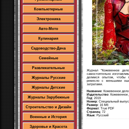
Компьютерные
Электроника
Авто-Мото
Кулинария
Садоводство-Дача
Семейные
Развлекательные
Журнал "Кожевенное дело
самостоятельно изготавлив
делимся опытом, чтобы 
Журналы Русские
ремесло с меньшими оши
затратами.
Журналы Детские
Название
: Кожевенное дело
Издательство
: Кожевенное
Журналы Зарубежные
Год
: 2019
Номер
: Специальный выпус
Размер
: 16 Мб
Строительство и Дизайн
Формат
: True PDF
Страниц
: 72
Язык
: Русский
Военные и История
Здоровье и Красота