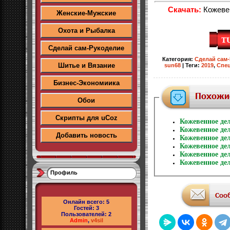
Скачать:
Кожеве
Женские-Мужские
Охота и Рыбалка
Сделай сам-Рукоделие
Категория
:
Сделай сам
Шитье и Вязание
sun68
|
Теги
:
2019
,
Спе
Бизнес-Экономиика
Обои
Скрипты для uCoz
Кожевенное де
Кожевенное де
Добавить новость
Кожевенное де
Кожевенное де
Кожевенное де
Кожевенное де
Профиль
Онлайн всего:
5
Гостей:
3
Пользователей:
2
Admin
,
v4sil