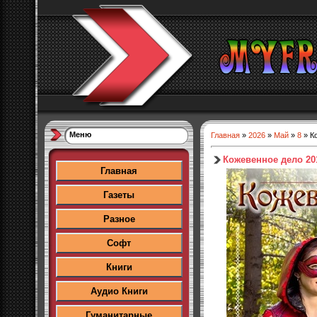
Меню
Главная
»
2026
»
Май
»
8
» К
Кожевенное дело 2
Главная
Газеты
Разное
Софт
Книги
Аудио Книги
Гуманитарные