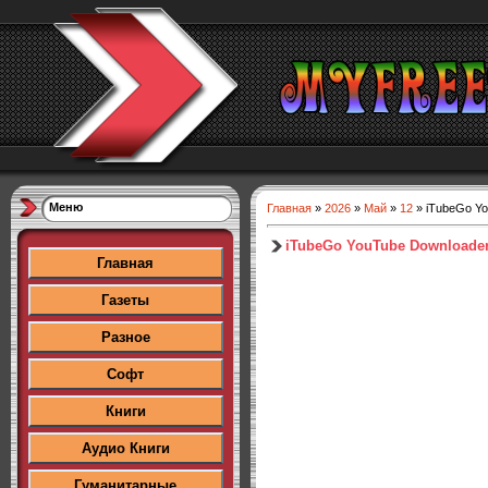
Меню
Главная
»
2026
»
Май
»
12
» iTubeGo You
iTubeGo YouTube Downloader P
Главная
Газеты
Разное
Софт
Книги
Аудио Книги
Гуманитарные