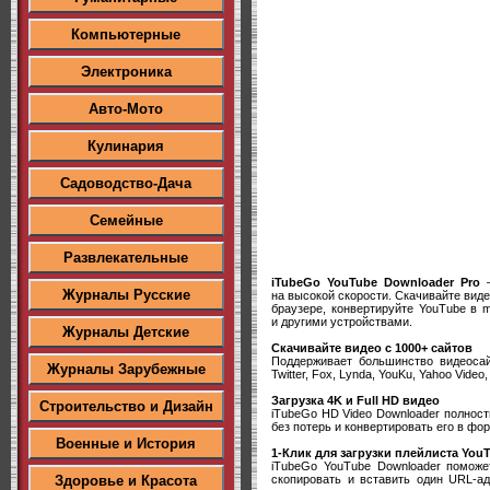
Компьютерные
Электроника
Авто-Мото
Кулинария
Садоводство-Дача
Семейные
Развлекательные
iTubeGo YouTube Downloader Pro
—
Журналы Русские
на высокой скорости. Скачивайте виде
браузере, конвертируйте YouTube в mp
и другими устройствами.
Журналы Детские
Скачивайте видео с 1000+ сайтов
Поддерживает большинство видеосайто
Журналы Зарубежные
Twitter, Fox, Lynda, YouKu, Yahoo Video, B
Загрузка 4K и Full HD видео
Строительство и Дизайн
iTubeGo HD Video Downloader полност
без потерь и конвертировать его в фо
Военные и История
1-Клик для загрузки плейлиста You
iTubeGo YouTube Downloader помож
скопировать и вставить один URL-ад
Здоровье и Красота