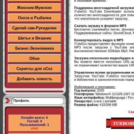
и экономия времени.
Женские-Мужские
Поддержка многозадачной загрузки
iTubeGo YouTube Downloader испол
количество многозадачности для пов
Охота и Рыбалка
что значительно ускоряет загрузку.
Скачать музыку в формате MP3
Сделай сам-Рукоделие
Бесплатно скачивайте песни, фонову
Поддерживаемые сайты: SoundCloud, M
Шитье и Вязание
Конвертировать видео в MP3
iTubeGo предоставляет функцию конв
MP3 после загрузки с YouTube или
Бизнес-Экономиика
высококачественные 320kbps Mp3. На
Загрузка нескольких видео/аудио 
Обои
Вы можете ввести несколько URL-ад
не ограничивает количество ваших UR
Скрипты для uCoz
Управление всеми загруженными 
Загрузчик YouTube iTubeGo постав
Добавить новость
в библиотеке в хронологическом поря
Информация о программе:
Год выпуска:
2026
Платформа:
Windows® 11/10/8.1/8/7 (6
Язык интерфейса:
Multilanguage / Рус
Профиль
Лекарство:
crack | portable
Размер файла:
410/399 MB
Ска
Онлайн всего:
5
Гостей:
4
Пользователей:
1
v4sil