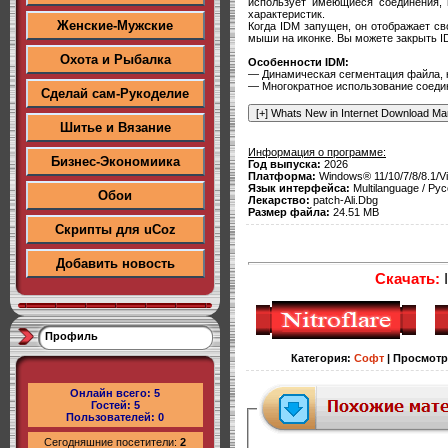
использует имеющиеся соединения, 
характеристик.
Женские-Мужские
Когда IDM запущен, он отображает с
мыши на иконке. Вы можете закрыть I
Охота и Рыбалка
Особенности IDM:
— Динамическая сегментация файла, к
— Многократное использование соедин
Сделай сам-Рукоделие
Шитье и Вязание
Информация о программе:
Бизнес-Экономиика
Год выпуска:
2026
Платформа:
Windows® 11/10/7/8/8.1/V
Язык интерфейса:
Multilanguage / Рус
Обои
Лекарство:
patch-Ali.Dbg
Размер файла:
24.51 MB
Скрипты для uCoz
Добавить новость
Скачать:
I
Профиль
Категория
:
Софт
|
Просмот
Онлайн всего:
5
Гостей:
5
Пользователей:
0
Сегодняшние посетители:
2