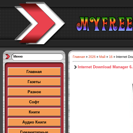
Меню
Главная
»
2026
»
Май
»
16
» Internet Dow
Internet Download Manager 6.4
Главная
Газеты
Разное
Софт
Книги
Аудио Книги
Гуманитарные