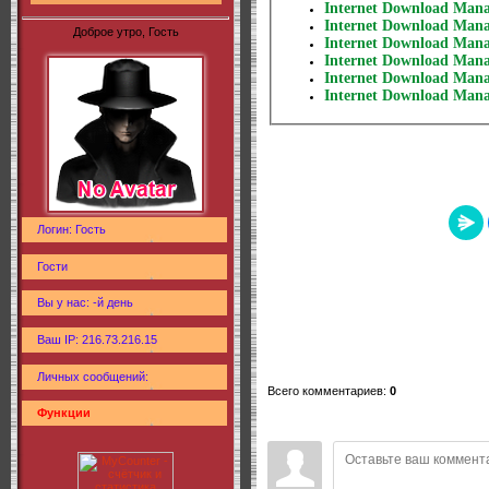
Internet Download Manag
Internet Download Manag
Доброе утро, Гость
Internet Download Manag
Internet Download Manag
Internet Download Manag
Internet Download Manag
Логин: Гость
Гости
Вы у нас: -й день
Ваш IP: 216.73.216.15
Личных сообщений:
Всего комментариев
:
0
Функции