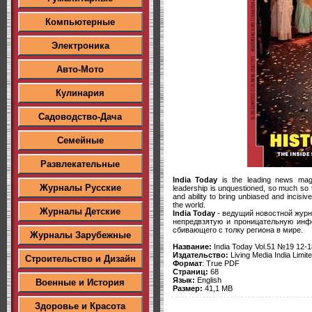
Компьютерные
Электроника
Авто-Мото
Кулинария
Садоводство-Дача
Семейные
Развлекательные
India Today
is the leading news maga
Журналы Русские
leadership is unquestioned, so much so tha
and ability to bring unbiased and incisi
the world.
Журналы Детские
India Today
- ведущий новостной журн
непредвзятую и проницательную инф
сбивающего с толку региона в мире.
Журналы Зарубежные
Название:
India Today Vol.51 №19 12-
Издательство:
Living Media India Limit
Строительство и Дизайн
Формат
: True PDF
Страниц:
68
Язык:
English
Военные и История
Размер:
41,1 MB
Здоровье и Красота