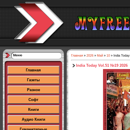
Меню
Главная
»
2026
»
Май
»
10
» India Toda
India Today Vol.51 №19 2026
Главная
Газеты
Разное
Софт
Книги
Аудио Книги
Гуманитарные