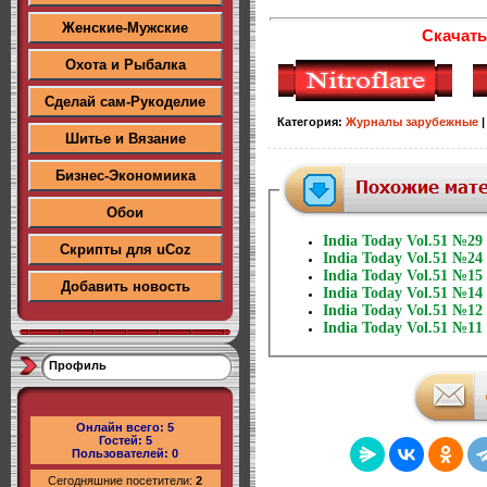
Женские-Мужские
Скачать
Охота и Рыбалка
Сделай сам-Рукоделие
Категория
:
Журналы зарубежные
Шитье и Вязание
Бизнес-Экономиика
Обои
India Today Vol.51 №29
Скрипты для uCoz
India Today Vol.51 №24
India Today Vol.51 №15
Добавить новость
India Today Vol.51 №14
India Today Vol.51 №12
India Today Vol.51 №11
Профиль
Онлайн всего:
5
Гостей:
5
Пользователей:
0
Сегодняшние посетители:
2