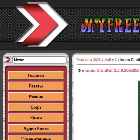
Меню
Главная
»
2026
»
Май
»
7
» imobie DroidK
imobie DroidKit 2.3.8.2026050
Главная
Газеты
Разное
Софт
Книги
Аудио Книги
Гуманитарные