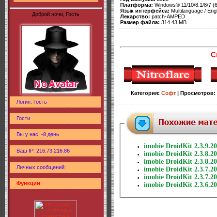
Платформа:
Windows® 11/10/8.1/8/7 (6
Язык интерфейса:
Multilanguage / Eng
Доброй ночи, Гость
Лекарство:
patch-AMPED
Размер файла:
314.43 MB
С
Категория
:
Софт
|
Просмотров
:
Логин: Гость
Гости
Вы у нас: -й день
imobie DroidKit 2.3.9.2
Ваш IP: 216.73.216.86
imobie DroidKit 2.3.8.2
imobie DroidKit 2.3.8.2
Личных сообщений:
imobie DroidKit 2.3.7.2
imobie DroidKit 2.3.7.
Функции
imobie DroidKit 2.3.6.