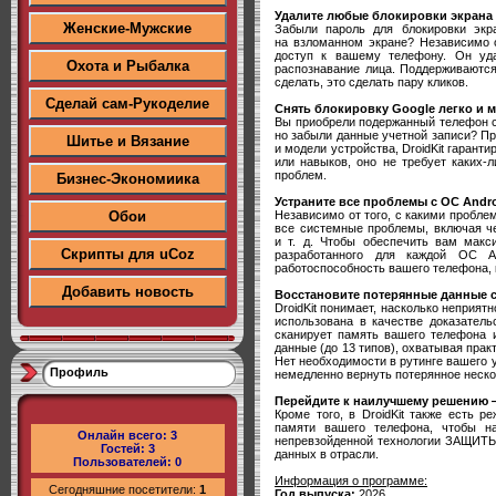
Удалите любые блокировки экрана
Женские-Мужские
Забыли пароль для блокировки экр
на взломанном экране? Независимо о
доступ к вашему телефону. Он уда
Охота и Рыбалка
распознавание лица. Поддерживаются 
сделать, это сделать пару кликов.
Сделай сам-Рукоделие
Снять блокировку Google легко и 
Вы приобрели подержанный телефон с
но забыли данные учетной записи? Пр
Шитье и Вязание
и модели устройства, DroidKit гарант
или навыков, оно не требует каких-
проблем.
Бизнес-Экономиика
Устраните все проблемы с ОС Andro
Независимо от того, с какими проблем
Обои
все системные проблемы, включая че
и т. д. Чтобы обеспечить вам макс
Скрипты для uCoz
разработанного для каждой ОС An
работоспособность вашего телефона, 
Добавить новость
Восстановите потерянные данные с
DroidKit понимает, насколько неприя
использована в качестве доказатель
сканирует память вашего телефона 
данные (до 13 типов), охватывая пра
Нет необходимости в рутинге вашего 
Профиль
немедленно вернуть потерянное нес
Перейдите к наилучшему решению 
Кроме того, в DroidKit также есть 
памяти вашего телефона, чтобы н
Онлайн всего:
3
непревзойденной технологии ЗАЩИТЫ 
Гостей:
3
данных в отрасли.
Пользователей:
0
Информация о программе:
Сегодняшние посетители:
1
Год выпуска:
2026