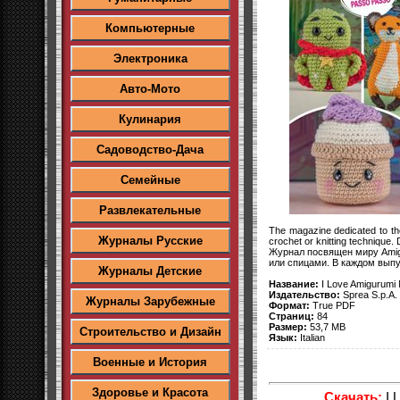
Компьютерные
Электроника
Авто-Мото
Кулинария
Садоводство-Дача
Семейные
Развлекательные
The magazine dedicated to th
Журналы Русские
crochet or knitting technique. 
Журнал посвящен миру Amig
или спицами. В каждом выпу
Журналы Детские
Название:
I Love Amigurumi
Издательство:
Sprea S.p.A.
Журналы Зарубежные
Формат:
True PDF
Страниц:
84
Размер:
53,7 MB
Строительство и Дизайн
Язык:
Italian
Военные и История
Здоровье и Красота
Скачать:
I 