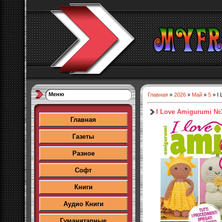
Меню
Главная
»
2026
»
Май
»
5
» I
I Love Amigurumi №
Главная
Газеты
Разное
Софт
Книги
Аудио Книги
Гуманитарные