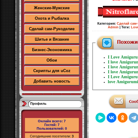
Женские-Мужские
Охота и Рыбалка
Категория
:
Сделай сам
Admin
|
Теги
:
Lov
Сделай сам-Рукоделие
Шитье и Вязание
Бизнес-Экономиика
I Love Amigur
Обои
I love Amiguru
I love Amiguru
Скрипты для uCoz
I love Amiguru
I Love Amigur
Добавить новость
love Amigurumi
Профиль
Онлайн всего:
7
Гостей:
7
Пользователей:
0
Сегодняшние посетители:
3