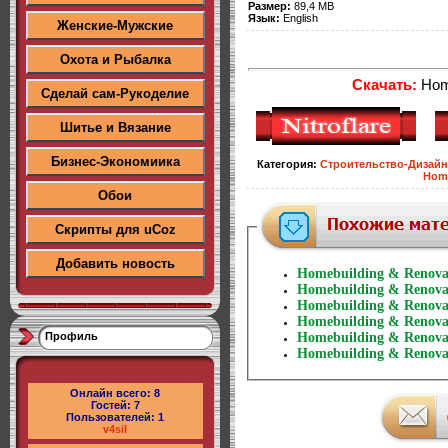
Размер:
89,4 MB
Язык:
English
Женские-Мужские
Охота и Рыбалка
Скачать:
Home
Сделай сам-Рукоделие
Шитье и Вязание
Бизнес-Экономиика
Категория
:
Строительство-Дизайн
Home
Обои
Скрипты для uCoz
Добавить новость
Homebuilding & Renovat
Homebuilding & Renovat
Homebuilding & Renova
Homebuilding & Renovat
Профиль
Homebuilding & Renovat
Homebuilding & Renovat
Онлайн всего:
8
Гостей:
7
Пользователей:
1
v4sil