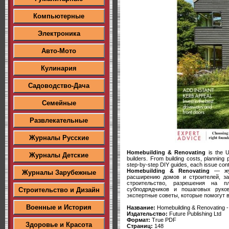
Компьютерные
Электроника
Авто-Мото
Кулинария
Садоводство-Дача
Семейные
Развлекательные
Журналы Русские
Homebuilding & Renovating
is the U
Журналы Детские
builders. From building costs, planning
step-by-step DIY guides, each issue conta
Homebuilding & Renovating
— жур
Журналы Зарубежные
расширению домов и строителей, з
строительство, разрешения на п
субподрядчиков и пошаговых рук
Строительство и Дизайн
экспертные советы, которые помогут в
Военные и История
Название:
Homebuilding & Renovating -
Издательство:
Future Publishing Ltd
Формат:
True PDF
Здоровье и Красота
Страниц:
148