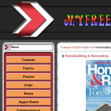
Меню
Главная
»
2026
»
Май
»
9
» Homebuilding
Homebuilding & Renovating -
Главная
Газеты
Разное
Софт
Книги
Аудио Книги
Гуманитарные