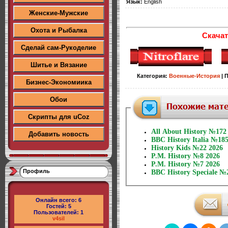
Язык:
English
Женские-Мужские
Охота и Рыбалка
Скачат
Сделай сам-Рукоделие
Шитье и Вязание
Категория
:
Военные-История
|
П
Бизнес-Экономиика
Обои
Скрипты для uCoz
All About History №172
Добавить новость
BBC History Italia №18
History Kids №22 2026
P.M. History №8 2026
P.M. History №7 2026
Профиль
BBC History Speciale №
Онлайн всего:
6
Гостей:
5
Пользователей:
1
v4sil