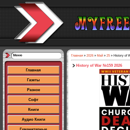
Меню
Главная
»
2026
»
Май
»
25
» History of
History of War №159 2026
Главная
Газеты
Разное
Софт
Книги
Аудио Книги
Гуманитарные