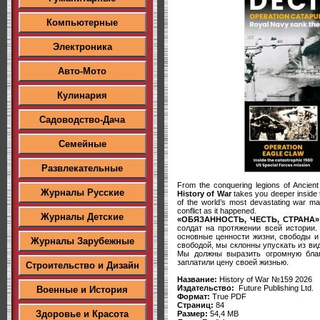
Компьютерные
Электроника
Авто-Мото
Кулинария
Садоводство-Дача
Семейные
Развлекательные
From the conquering legions of Ancien
Журналы Русские
History of War
takes you deeper inside t
of the world’s most devastating war ma
conflict as it happened.
Журналы Детские
«ОБЯЗАННОСТЬ, ЧЕСТЬ, СТРАНА»
солдат на протяжении всей истории.
основные ценности жизни, свободы и
Журналы Зарубежные
свободой, мы склонны упускать из ви
Мы должны выразить огромную благ
заплатили цену своей жизнью.
Строительство и Дизайн
Название:
History of War №159 2026
Издательство:
Future Publishing Ltd.
Военные и История
Формат:
True PDF
Страниц:
84
Здоровье и Красота
Размер:
54,4 MB