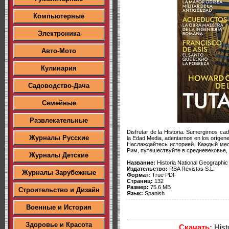
Компьютерные
Электроника
Авто-Мото
Кулинария
Садоводство-Дача
Семейные
Развлекательные
Disfrutar de la Historia. Sumergirnos ca
Журналы Русские
la Edad Media, adentarnos en los oríge
Наслаждайтесь историей. Каждый мес
Рим, путешествуйте в средневековье, 
Журналы Детские
Название:
Historia National Geographi
Издательство:
RBA Revistas S.L.
Журналы Зарубежные
Формат:
True PDF
Страниц:
132
Размер:
75.6 MB
Строительство и Дизайн
Язык:
Spanish
Военные и История
Здоровье и Красота
Скачать:
Hist