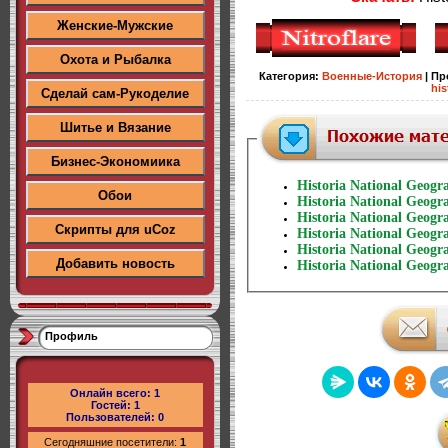
Женские-Мужские
Охота и Рыбалка
Категория
:
Военные-История
|
Пр
his
Сделай сам-Рукоделие
Шитье и Вязание
Бизнес-Экономиика
Historia National Geog
Обои
Historia National Geog
Historia National Geog
Скрипты для uCoz
Historia National Geog
Historia National Geog
Добавить новость
Historia National Geog
Профиль
Онлайн всего:
1
Гостей:
1
Пользователей:
0
Сегодняшние посетители:
1