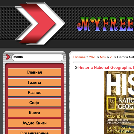
Меню
Главная
»
2026
»
Май
»
25
» Historia Na
Historia National Geographic
Главная
Газеты
Разное
Софт
Книги
Аудио Книги
Гуманитарные