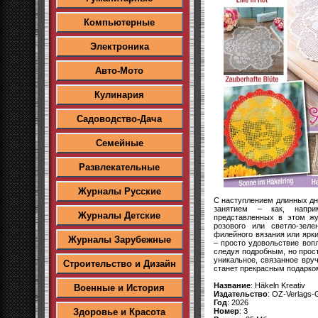
Компьютерные
Электроника
Авто-Мото
Кулинария
Садоводство-Дача
Семейные
Развлекательные
Журналы Русские
С наступлением длинных дн
занятием – как, напри
Журналы Детские
представленных в этом жу
розового или светло-зел
филейного вязания или ярк
Журналы Зарубежные
– просто удовольствие воп
следуя подробным, но прос
уникальное, связанное вру
Строительство и Дизайн
станет прекрасным подарко
Название
: Häkeln Kreativ
Военные и История
Издательство
: OZ-Verlags
Год
: 2026
Номер
: 3
Здоровье и Красота