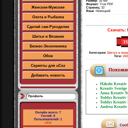
Размер
: 35 Мб
Формат
: True PDF
Женские-Мужские
Страниц
: 32
Язык
: Немецкий
Охота и Рыбалка
Сделай сам-Рукоделие
Скачать:
H
Шитье и Вязание
Бизнес-Экономиика
Категория
:
Шитье и вяз
Обои
Теги
:
202
Скрипты для uCoz
Добавить новость
Häkeln Kreativ
Kreativ Sverig
Anna Kreativ №
Профиль
Teddys Kreativ
Teddys Kreativ
Andrea Kreati
Онлайн всего:
7
Гостей:
6
Пользователей:
1
v4sil