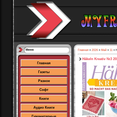
Меню
Главная
»
2026
»
Май
»
11
» H
Häkeln Kreativ №3 20
Главная
Газеты
Разное
Софт
Книги
Аудио Книги
Гуманитарные