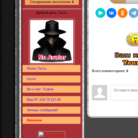
Сегодняшние посетители:
4
Добрый день, Гость
Логин: Гость
Всего комментариев
:
0
Гости
Вы у нас: -й день
Ваш IP: 216.73.217.58
Личных сообщений:
Функции