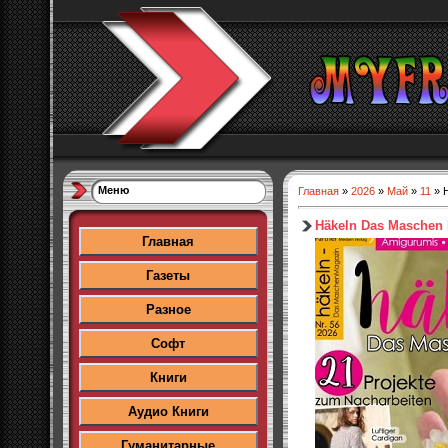
Меню
Главная
»
2026
»
Май
»
11
» 
Häkeln Das Maschen
Главная
Газеты
Разное
Софт
Книги
Аудио Книги
Гуманитарные