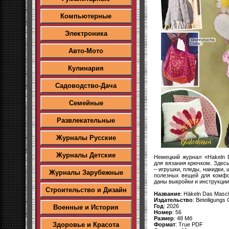
Компьютерные
Электроника
Авто-Мото
Кулинария
Садоводство-Дача
Семейные
Развлекательные
Журналы Русские
Журналы Детские
Немецкий журнал «Hakeln 
для вязания крючком. Здесь
– игрушки, пледы, накидки, 
Журналы Зарубежные
полезных вещей для комфо
даны выкройки и инструкции
Строительство и Дизайн
Название
: Häkeln Das Masc
Издательство
: Beteiligung
Год
: 2026
Военные и История
Номер
: 56
Размер
: 48 Мб
Здоровье и Красота
Формат
: True PDF