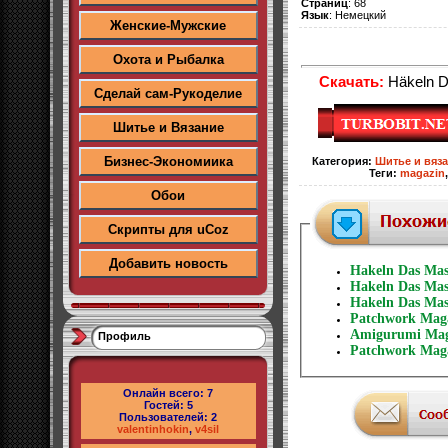
Страниц
: 68
Язык
: Немецкий
Женские-Мужские
Охота и Рыбалка
Скачать:
Häkeln D
Сделай сам-Рукоделие
Шитье и Вязание
Бизнес-Экономиика
Категория
:
Шитье и вяз
Теги
:
magazin
Обои
Скрипты для uCoz
Добавить новость
Hakeln Das Ma
Hakeln Das Ma
Hakeln Das Ma
Patchwork Mag
Amigurumi Mag
Профиль
Patchwork Mag
Онлайн всего:
7
Гостей:
5
Пользователей:
2
valentinhokin
,
v4sil