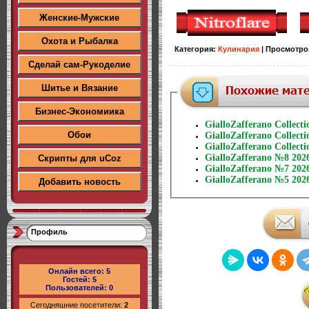
Женские-Мужские
Охота и Рыбалка
Категория
:
Кулинария
|
Просмотро
Сделай сам-Рукоделие
Шитье и Вязание
Бизнес-Экономиика
GialloZafferano Collect
Обои
GialloZafferano Collect
GialloZafferano Collect
GialloZafferano №8 202
Скрипты для uCoz
GialloZafferano №7 202
GialloZafferano №5 202
Добавить новость
Профиль
Онлайн всего:
5
Гостей:
5
Пользователей:
0
Сегодняшние посетители:
2