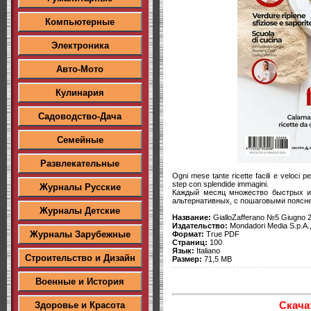
Компьютерные
Электроника
Авто-Мото
Кулинария
Садоводство-Дача
Семейные
Развлекательные
Ogni mese tante ricette facili e veloci per 
step con splendide immagini.
Журналы Русские
Каждый месяц множество быстрых и 
альтернативных, с пошаговыми поясн
Журналы Детские
Название:
GialloZafferano №5 Giugno 
Издательство:
Mondadori Media S.p.A.,
Журналы Зарубежные
Формат:
True PDF
Страниц:
100
Язык:
Italiano
Строительство и Дизайн
Размер:
71,5 MB
Военные и История
Скача
Здоровье и Красота