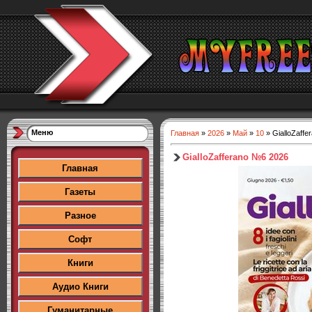
Меню
Главная
»
2026
»
Май
»
10
» GialloZaff
GialloZafferano №6 2026
Главная
Газеты
Разное
Софт
Книги
Аудио Книги
Гуманитарные