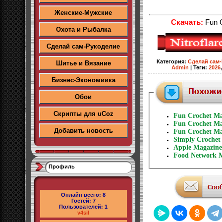
Женские-Мужские
Скачать:
Fun 
Охота и Рыбалка
Сделай сам-Рукоделие
Категория
:
Сделай сам
Шитье и Вязание
Admin
|
Теги
:
2026
Бизнес-Экономиика
Обои
Скрипты для uCoz
Fun Crochet Ma
Fun Crochet Ma
Добавить новость
Fun Crochet Ma
Simply Crochet
Apple Magazin
Food Network M
Профиль
Онлайн всего:
8
Гостей:
7
Пользователей:
1
v4sil