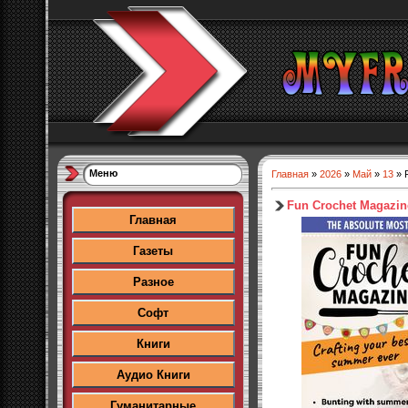
Меню
Главная
»
2026
»
Май
»
13
» 
Fun Crochet Magazin
Главная
Газеты
Разное
Софт
Книги
Аудио Книги
Гуманитарные