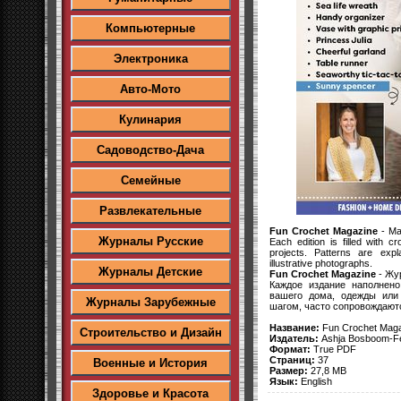
Компьютерные
Электроника
Авто-Мото
Кулинария
Садоводство-Дача
Семейные
Развлекательные
Fun Crochet Magazine
- Mag
Журналы Русские
Each edition is filled with c
projects. Patterns are exp
illustrative photographs.
Журналы Детские
Fun Crochet Magazine
- Жу
Каждое издание наполнен
вашего дома, одежды или
Журналы Зарубежные
шагом, часто сопровождаю
Название:
Fun Crochet Mag
Строительство и Дизайн
Издатель:
Ashja Bosboom-Fe
Формат:
True PDF
Страниц:
37
Военные и История
Размер:
27,8 MB
Язык:
English
Здоровье и Красота