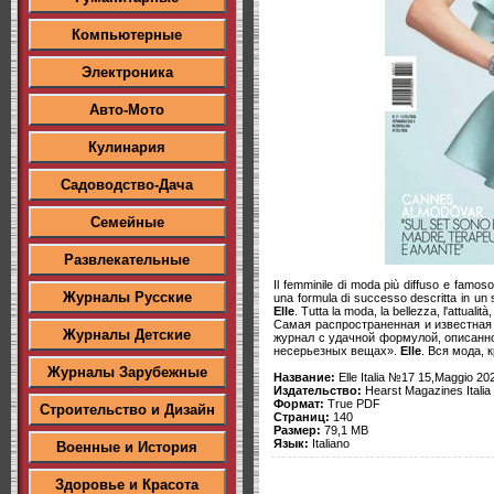
Компьютерные
Электроника
Авто-Мото
Кулинария
Садоводство-Дача
Семейные
Развлекательные
Il femminile di moda più diffuso e famos
Журналы Русские
una formula di successo descritta in un se
Elle
. Tutta la moda, la bellezza, l'attualità
Самая распространенная и известная
Журналы Детские
журнал с удачной формулой, описанно
несерьезных вещах».
Elle
. Вся мода, 
Журналы Зарубежные
Название:
Elle Italia №17 15,Maggio 20
Издательство:
Hearst Magazines Italia
Формат:
True PDF
Строительство и Дизайн
Страниц:
140
Размер:
79,1 MB
Язык:
Italiano
Военные и История
Здоровье и Красота