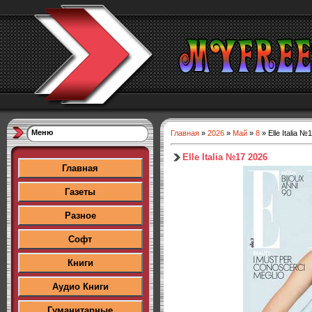
Меню
Главная
»
2026
»
Май
»
8
» Elle Italia №
Elle Italia №17 2026
Главная
Газеты
Разное
Софт
Книги
Аудио Книги
Гуманитарные