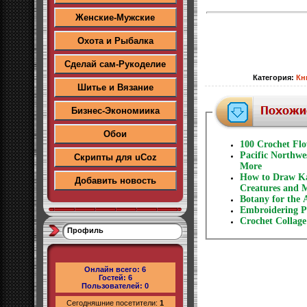
Женские-Мужские
Охота и Рыбалка
Сделай сам-Рукоделие
Категория
:
Кн
Шитье и Вязание
Бизнес-Экономиика
Обои
100 Сrochet Flo
Pacific Northw
Скрипты для uCoz
More
How to Draw Kaw
Добавить новость
Creatures and 
Botany for the 
Embroidering Pl
Crochet Collage 
Профиль
Онлайн всего:
6
Гостей:
6
Пользователей:
0
Сегодняшние посетители:
1