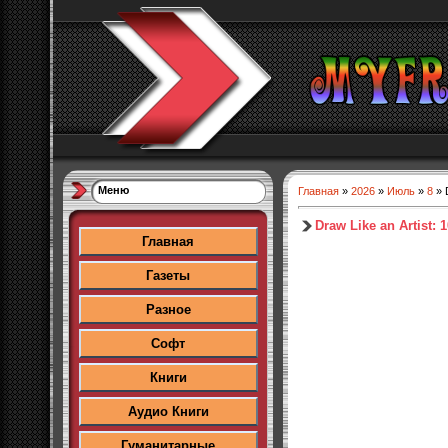
Меню
Главная
»
2026
»
Июль
»
8
» D
Draw Like an Artist: 
Главная
Газеты
Разное
Софт
Книги
Аудио Книги
Гуманитарные