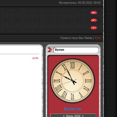
Воскресенье, 09.08.2026, 09:55
Приветствую Вас
Гость
|
RSS
Время
14:56
«
Июль 2026
»