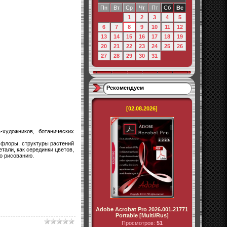
Пн
Вт
Ср
Чт
Пт
Сб
Вс
1
2
3
4
5
6
7
8
9
10
11
12
13
14
15
16
17
18
19
20
21
22
23
24
25
26
27
28
29
30
31
Рекомендуем
[02.08.2026]
-художников, ботанических
 флоры, структуры растений
тали, как серединки цветов,
о рисованию.
Adobe Acrobat Pro 2026.001.21771
Portable [Multi/Rus]
Просмотров:
51