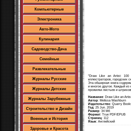
Компьютерные
Электроника
Авто-Мото
Кулинария
Садоводство-Дача
Семейные
Развлекательные
"Draw Like an Artist: 10
Журналы Русские
иллюстраторов, городских с
Эта обширная книга содерж
и многое другое. Каждый из 
Журналы Детские
прожилки листьев и штрихов
Название
: Draw Like an Arti
Журналы Зарубежные
Автор
: Melissa Washburn
Издательство
: Quarry Book
Год
: 25 Jun. 2019
Строительство и Дизайн
Размер
: 34 Мб
Формат
: True PDF/EPUB
Страниц
: 112
Военные и История
Язык
: Английский
Здоровье и Красота