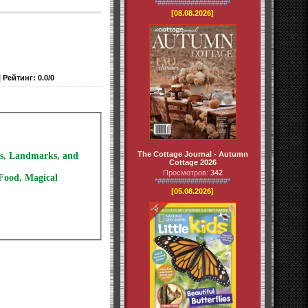
*#################*
[08.08.2026]
|
Рейтинг
:
0.0
/
0
The Cottage Journal - Autumn
ls, Landmarks, and
Cottage 2026
Просмотров:
342
 Food, Magical
*#################*
[05.08.2026]