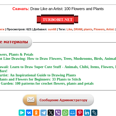
Скачать:
Draw Like an Artist: 100 Flowers and Plants
иги
|
Просмотров
:
623
|
Добавил
:
sun68
|
Теги
:
Like
,
DRAW
,
plants
,
Flowers
,
Artist:
wers, Plants & Petals
est Line Drawing: How to Draw Flowers, Trees, Mushrooms, Birds, Anima
aii: Learn to Draw Super Cute Stuff - Animals, Chibi, Items, Flowers,
More!
Artist: An Inspirational Guide to Drawing Plants
ants and Flowers for Beginners: 33 Plants to Stitch
Garden: 100 patterns for crochet flowers, plants and petals