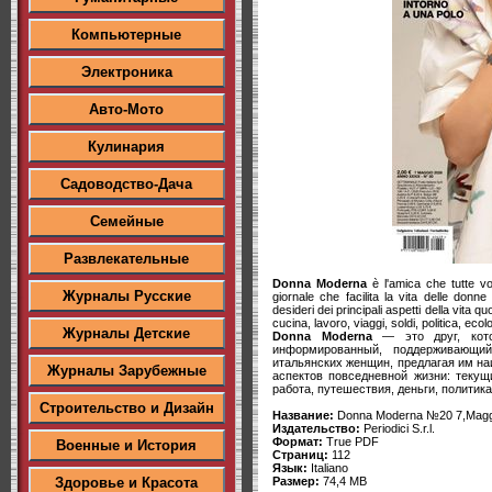
Компьютерные
Электроника
Авто-Мото
Кулинария
Садоводство-Дача
Семейные
Развлекательные
Donna Moderna
è l'amica che tutte vor
Журналы Русские
giornale che facilita la vita delle donne 
desideri dei principali aspetti della vita q
cucina, lavoro, viaggi, soldi, politica, ecol
Журналы Детские
Donna Moderna
— это друг, кото
информированный, поддерживающий
итальянских женщин, предлагая им н
Журналы Зарубежные
аспектов повседневной жизни: текущи
работа, путешествия, деньги, политика
Строительство и Дизайн
Название:
Donna Moderna №20 7,Magg
Издательство:
Periodici S.r.l.
Формат:
True PDF
Военные и История
Страниц:
112
Язык:
Italiano
Размер:
74,4 MB
Здоровье и Красота