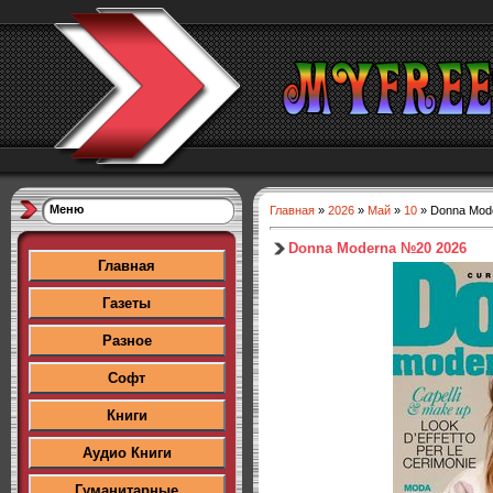
Меню
Главная
»
2026
»
Май
»
10
» Donna Mod
Donna Moderna №20 2026
Главная
Газеты
Разное
Софт
Книги
Аудио Книги
Гуманитарные