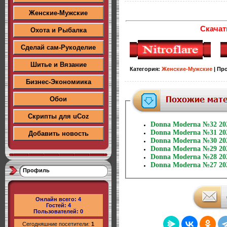
Женские-Мужские
Скачат
Охота и Рыбалка
Сделай сам-Рукоделие
Шитье и Вязание
Категория
:
Женские-Мужские
|
Пр
Бизнес-Экономиика
Обои
Скрипты для uCoz
Donna Moderna №32 20
Donna Moderna №31 20
Добавить новость
Donna Moderna №30 20
Donna Moderna №29 20
Donna Moderna №28 20
Donna Moderna №27 20
Профиль
Онлайн всего:
4
Гостей:
4
Пользователей:
0
Сегодняшние посетители:
1