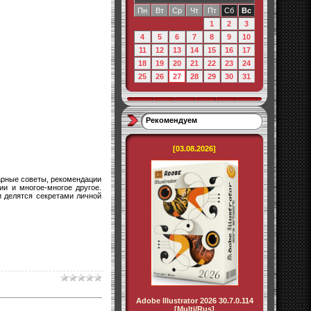
Пн
Вт
Ср
Чт
Пт
Сб
Вс
1
2
3
4
5
6
7
8
9
10
11
12
13
14
15
16
17
18
19
20
21
22
23
24
25
26
27
28
29
30
31
Рекомендуем
[03.08.2026]
арные советы, рекомендации
ии и многое-многое другое.
и делятся секретами личной
Adobe Illustrator 2026 30.7.0.114
[Multi/Rus]