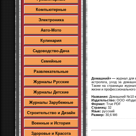
Компьютерные
Электроника
Авто-Мото
Кулинария
Садоводство-Дача
Семейные
Развлекательные
Домашний» —
журнал для 
Журналы Русские
астролога, уход за домашн
Также на страницах журнал
жизни и профессионального 
Журналы Детские
Название:
Домашний №10 м
Издательство:
ООО «Издат
Журналы Зарубежные
Формат:
True PDF
Cтраниц:
32
Язык:
русский
Строительство и Дизайн
Размер:
30,6 Мб
Военные и История
Здоровье и Красота