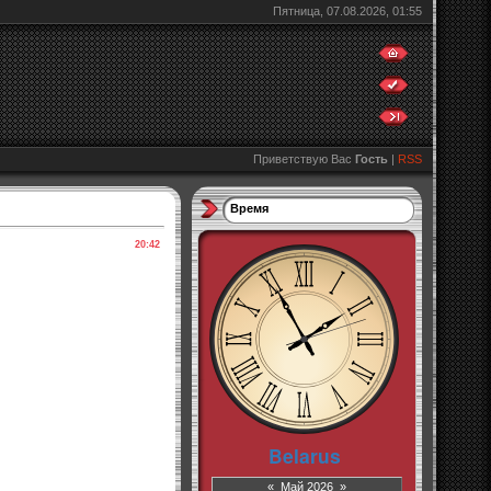
Пятница, 07.08.2026, 01:55
Приветствую Вас
Гость
|
RSS
Время
20:42
«
Май 2026
»