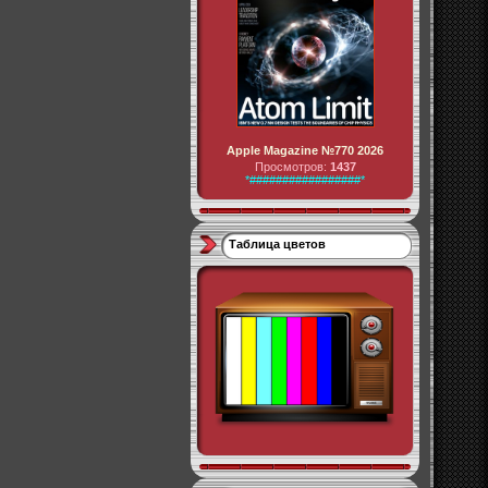
Apple Magazine №770 2026
Просмотров:
1437
*#################*
Таблица цветов