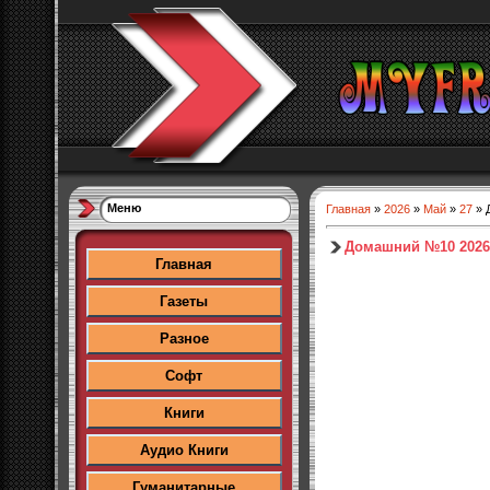
Меню
Главная
»
2026
»
Май
»
27
» 
Домашний №10 2026
Главная
Газеты
Разное
Софт
Книги
Аудио Книги
Гуманитарные