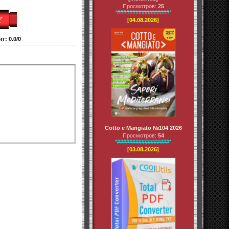
Просмотров:
25
*#################*
[04.08.2026]
нг
:
0.0
/
0
Cotto e Mangiato №104 2026
Просмотров:
54
*#################*
[03.08.2026]