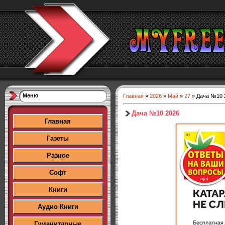
Меню
Главная
»
2026
»
Май
»
27
» Дача №10 
Дача №10 2026
Главная
Газеты
Разное
Софт
Книги
Аудио Книги
Гуманитарные