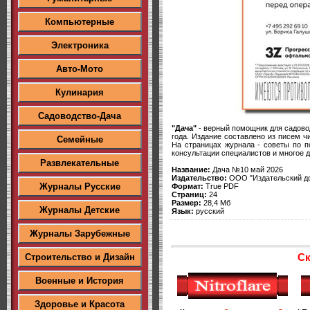
Компьютерные
Электроника
Авто-Мото
Кулинария
Садоводство-Дача
"Дача"
- верный помощник для садовод
года. Издание составлено из писем ч
Семейные
На страницах журнала - советы по п
консультации специалистов и многое д
Развлекательные
Название:
Дача №10 май 2026
Издательство:
ООО "Издательский д
Журналы Русские
Формат:
True PDF
Страниц:
24
Размер:
28,4 Мб
Журналы Детские
Язык:
русский
Журналы Зарубежные
Ск
Строительство и Дизайн
Военные и История
Здоровье и Красота