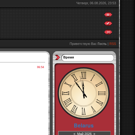
Четверг, 06.08.2026, 23:53
Приветствую Вас
Гость
|
RSS
Время
06:54
«
Май 2026
»