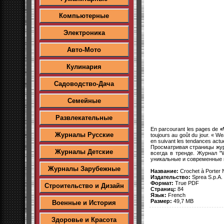
Компьютерные
Электроника
Авто-Мото
Кулинария
Садоводство-Дача
Семейные
Развлекательные
En parcourant les pages de
«
Журналы Русские
toujours au goût du jour. « W
en suivant les tendances actue
Просматривая страницы жу
Журналы Детские
всегда в тренде. Журнал "
уникальные и современные и
Журналы Зарубежные
Название:
Crochet à Porter
Издательство:
Sprea S.p.A.
Формат:
True PDF
Строительство и Дизайн
Страниц:
84
Язык:
French
Размер:
49,7 MB
Военные и История
Здоровье и Красота