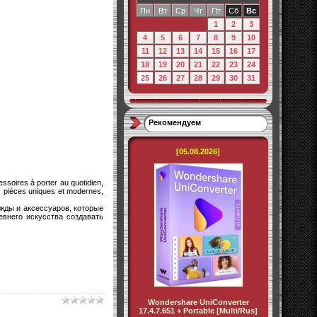
Пн
Вт
Ср
Чт
Пт
Сб
Вс
1
2
3
4
5
6
7
8
9
10
11
12
13
14
15
16
17
18
19
20
21
22
23
24
25
26
27
28
29
30
31
Рекомендуем
[05.08.2026]
soires à porter au quotidien,
es pièces uniques et modernes,
ежды и аксессуаров, которые
евнего искусства создавать
Wondershare UniConverter
17.4.7.651 + Portable [Multi/Rus]