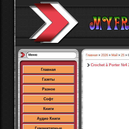
Меню
Главная
»
2026
»
Май
»
25
» 
Crochet à Porter №4 
Главная
Газеты
Разное
Софт
Книги
Аудио Книги
Гуманитарные