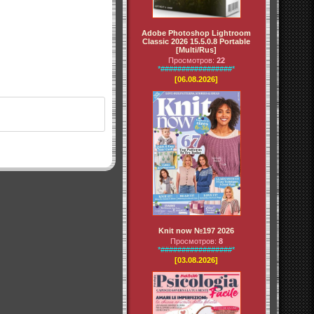
Adobe Photoshop Lightroom
Classic 2026 15.5.0.8 Portable
[Multi/Rus]
Просмотров:
22
*#################*
[06.08.2026]
Knit now №197 2026
Просмотров:
8
*#################*
[03.08.2026]