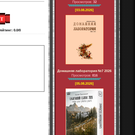
Просмотров:
32
*#################*
[03.08.2026]
Рейтинг
:
0.0
/
0
Домашняя лаборатория №7 2026
Просмотров:
816
*#################*
[05.08.2026]