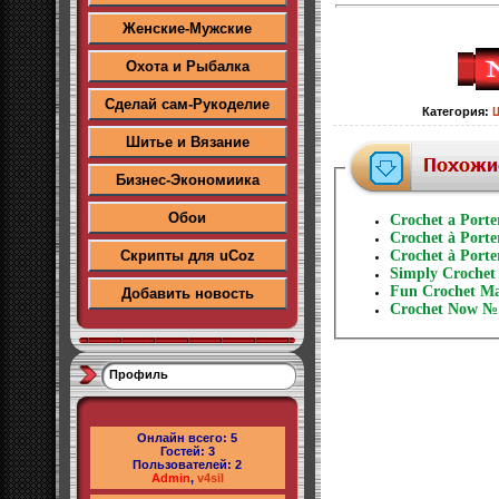
Женские-Мужские
Охота и Рыбалка
Сделай сам-Рукоделие
Категория
:
Шитье и Вязание
Бизнес-Экономиика
Обои
Crochet a Porte
Crochet à Port
Скрипты для uCoz
Crochet à Port
Simply Crochet
Fun Crochet Ma
Добавить новость
Crochet Now №
Профиль
Онлайн всего:
5
Гостей:
3
Пользователей:
2
Admin
,
v4sil