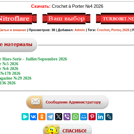
Скачать:
Crochet à Porter №4 2026
Шитье и вязание
|
Просмотров
:
38
|
Добавил
:
Admin
|
Теги
:
Crochet
,
Porter
,
2026
|
r Hors-Serie - Juillet/Septembre 2026
er №5 2026
er №6 2026
 №178 2026
gazine №29 2026
136 2026