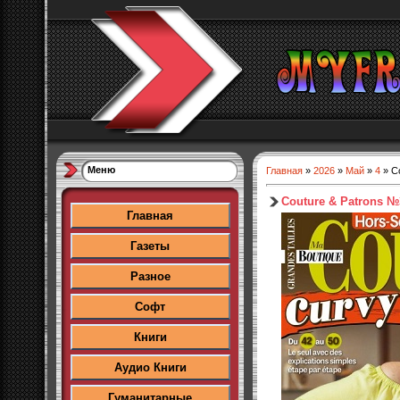
Меню
Главная
»
2026
»
Май
»
4
» C
Couture & Patrons №
Главная
Газеты
Разное
Софт
Книги
Аудио Книги
Гуманитарные