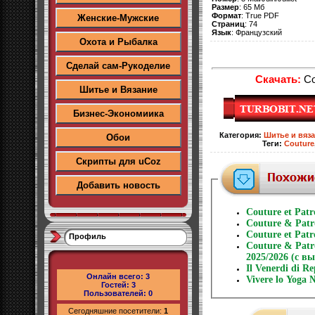
Размер
: 65 Мб
Формат
: True PDF
Женские-Мужские
Страниц
: 74
Язык
: Французский
Охота и Рыбалка
Сделай сам-Рукоделие
Скачать:
Co
Шитье и Вязание
Бизнес-Экономиика
Категория
:
Шитье и вяз
Обои
Теги
:
Couture
Скрипты для uCoz
Добавить новость
Couture et Pat
Couture & Patr
Couture et Pat
Профиль
Couture & Patro
2025/2026 (с в
Il Venerdi di R
Онлайн всего:
3
Vivere lo Yoga
Гостей:
3
Пользователей:
0
Сегодняшние посетители:
1