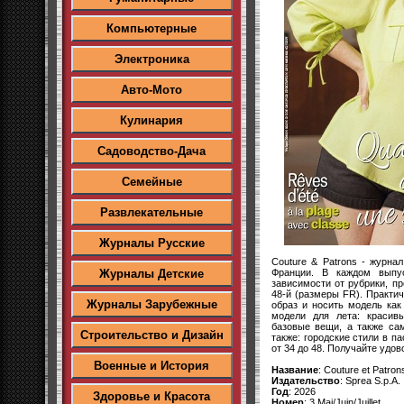
Компьютерные
Электроника
Авто-Мото
Кулинария
Садоводство-Дача
Семейные
Развлекательные
Журналы Русские
Couture & Patrons - журна
Франции. В каждом выпу
Журналы Детские
зависимости от рубрики, пр
48-й (размеры FR). Практи
Журналы Зарубежные
образ и носить модель ка
модели для лета: красивы
базовые вещи, а также са
Строительство и Дизайн
также: городские стили в п
от 34 до 48. Получайте удов
Военные и История
Название
: Couture et Patron
Издательство
: Sprea S.p.A.
Год
: 2026
Здоровье и Красота
Номер
: 3 Mai/Juin/Juillet