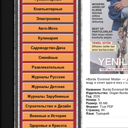
Компьютерные
Электроника
Авто-Мото
Кулинария
Садоводство-Дача
Семейные
Развлекательные
Журналы Русские
«Burda Evrensel Moda» — д
моду и хочет идти в ногу с
Журналы Детские
Название
: Burda Evrensel 
Издательство
: Dogan Burda
Журналы Зарубежные
Год
: 2026
Номер
: 5
Размер
: 65 Мб
Строительство и Дизайн
Формат
: True PDF
Страниц
: 84
Язык
: Турецкий
Военные и История
Здоровье и Красота