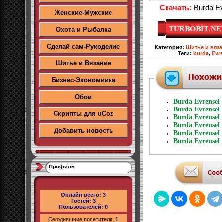
Скачать:
Burda Ev
Женские-Мужские
Охота и Рыбалка
Сделай сам-Рукоделие
Категория
:
Шитье и вяз
Теги
:
burda
,
Evr
Шитье и Вязание
Бизнес-Экономиика
Обои
Burda Evrensel
Burda Evrensel
Скрипты для uCoz
Burda Evrensel
Burda Evrensel
Добавить новость
Burda Evrensel
Burda Evrensel
Профиль
Онлайн всего:
3
Гостей:
3
Пользователей:
0
Сегодняшние посетители:
1