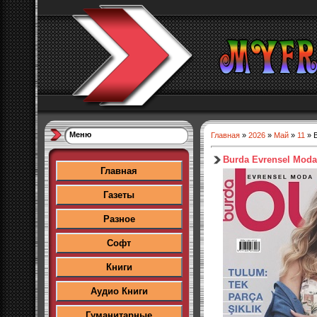
Меню
Главная
»
2026
»
Май
»
11
» B
Burda Evrensel Moda
Главная
Газеты
Разное
Софт
Книги
Аудио Книги
Гуманитарные