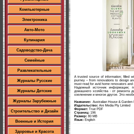
Компьютерные
Электроника
Авто-Мото
Кулинария
Садоводство-Дача
Семейные
Развлекательные
A trusted source of information; filled
journey – from renovations to design and
Журналы Русские
must-read for avid home renovators and d
Надежный источник информации; п
Журналы Детские
домашнего хозяйства - от ремонта д
озеленение и многое другое. Это необ
Журналы Зарубежные
Название:
Australian House & Garden
Издательство:
Are Media Pty Limited
Формат:
True PDF
Строительство и Дизайн
Страниц:
196
Размер:
80 MB
Язык:
English
Военные и История
Здоровье и Красота