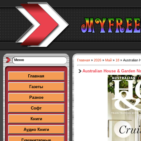
Меню
Главная
»
2026
»
Май
»
18
» Australian
Australian House & Garden №
Главная
Газеты
Разное
Софт
Книги
Аудио Книги
Гуманитарные