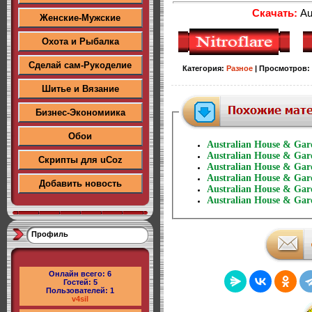
Скачать:
Au
Женские-Мужские
Охота и Рыбалка
Сделай сам-Рукоделие
Категория
:
Разное
|
Просмотров
:
Шитье и Вязание
Бизнес-Экономиика
Обои
Australian House & Ga
Australian House & Ga
Скрипты для uCoz
Australian House & Gard
Australian House & Ga
Добавить новость
Australian House & Ga
Australian House & Ga
Профиль
Онлайн всего:
6
Гостей:
5
Пользователей:
1
v4sil