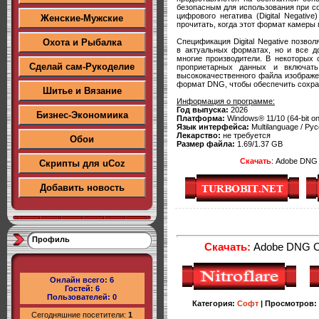
безопасным для использования при с
цифрового негатива (Digital Negati
Женские-Мужские
прочитать, когда этот формат камеры 
Спецификация Digital Negative позво
Охота и Рыбалка
в актуальных форматах, но и все д
многие производители. В некоторых 
Сделай сам-Рукоделие
проприетарных данных и включат
высококачественного файла изображе
формат DNG, чтобы обеспечить сохра
Шитье и Вязание
Информация о программе:
Год выпуска:
2026
Бизнес-Экономиика
Платформа:
Windows® 11/10 (64-bit on
Язык интерфейса:
Multilanguage / Рус
Лекарство:
не требуется
Обои
Размер файла:
1.69/1.37 GB
Скачать
: Adobe DNG C
Скрипты для uCoz
Добавить новость
Профиль
Скачать:
Adobe DNG Con
Онлайн всего:
6
Гостей:
6
Пользователей:
0
Категория
:
Софт
|
Просмотров
:
Сегодняшние посетители:
1