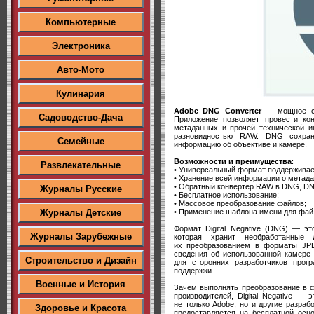
Компьютерные
Электроника
Авто-Мото
Кулинария
Adobe DNG Converter
— мощное ср
Садоводство-Дача
Приложение позволяет провести к
метаданных и прочей технической и
разновидностью RAW. DNG сохран
Семейные
информацию об объективе и камере.
Возможности и преимущества
:
Развлекательные
• Универсальный формат поддерживае
• Хранение всей информации о метадан
• Обратный конвертер RAW в DNG, D
Журналы Русские
• Бесплатное использование;
• Массовое преобразование файлов;
• Применение шаблона имени для фай
Журналы Детские
Формат Digital Negative (DNG) — э
Журналы Зарубежные
которая хранит необработанные
их преобразованием в форматы JPEG
сведения об использованной камере 
Строительство и Дизайн
для сторонних разработчиков прог
поддержки.
Военные и История
Зачем выполнять преобразование в 
производителей, Digital Negative —
не только Adobe, но и другие разра
Здоровье и Красота
предоставляется на бесплатной осн