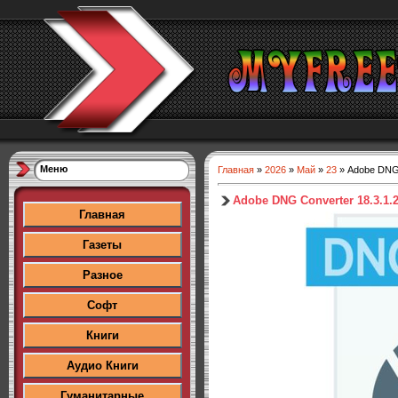
Меню
Главная
»
2026
»
Май
»
23
» Adobe DNG 
Adobe DNG Converter 18.3.1.2
Главная
Газеты
Разное
Софт
Книги
Аудио Книги
Гуманитарные