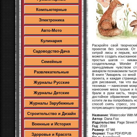
Компьютерные
Электроника
Авто-Мото
Кулинария
Раскройте свой творческ
проектов без эскизов. От
Садоводство-Дача
хитрой лисы и перьев, ко
можете создать изысканное 
простых шагов ― никаки
Семейные
создательница Wonder 
причудливым чувством ст
акварели познакомили тыся
Развлекательные
В книге "Акварель со мной 
проекта, и каждая страниц
для рисования, так что в
Журналы Русские
техниках ― нанесение мокро
нанесение меха тушью и п
Журналы Детские
брали в руки кисть, твор
достойное обрамления про
хотите ли вы попробовать н
Журналы Зарубежные
способ снять стресс, это
потрясающего произведения 
Строительство и Дизайн
Название
: Watercolor With M
Автор
: Dana Fox
Издательство
: Page Street 
Военные и История
Год
: 2018
Размер
: 47 Мб
Формат
: True PDF/EPUB
Здоровье и Красота
Язык
: Английский