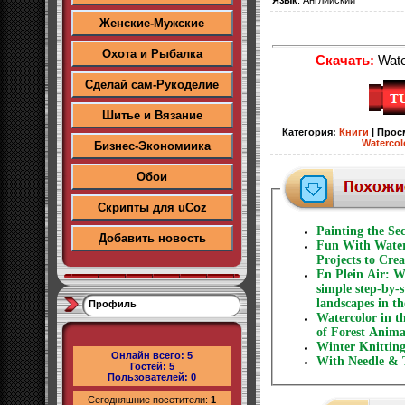
Женские-Мужские
Охота и Рыбалка
Скачать:
Water
Сделай сам-Рукоделие
Шитье и Вязание
Категория
:
Книги
|
Прос
Watercol
Бизнес-Экономиика
Обои
Скрипты для uCoz
Painting the Sec
Добавить новость
Fun With Water
Projects to Cr
En Plein Air: W
simple step-by-s
landscapes in th
Профиль
Watercolor in t
of Forest Anima
Winter Knittin
Онлайн всего:
5
With Needle & 
Гостей:
5
Пользователей:
0
Сегодняшние посетители:
1