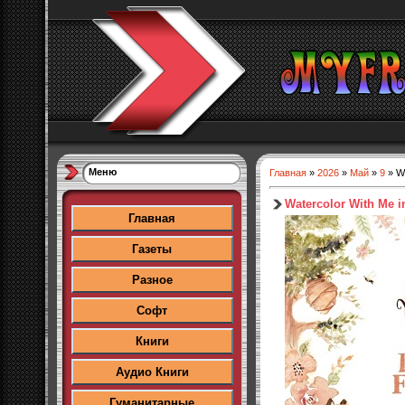
Меню
Главная
»
2026
»
Май
»
9
» Wa
Watercolor With Me i
Главная
Газеты
Разное
Софт
Книги
Аудио Книги
Гуманитарные