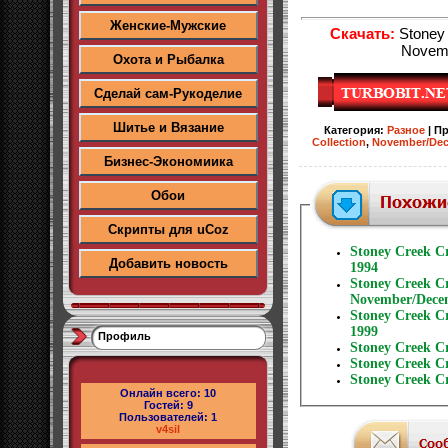
Женские-Мужские
Скачать:
Stoney 
Novem
Охота и Рыбалка
Сделай сам-Рукоделие
Шитье и Вязание
Категория
:
Разное
|
Пр
Collection
,
November/De
Бизнес-Экономиика
Обои
Скрипты для uCoz
Stoney Creek Cr
Добавить новость
1994
Stoney Creek Cro
November/Dece
Stoney Creek Cr
1999
Профиль
Stoney Creek Cr
Stoney Creek Cr
Stoney Creek Cr
Онлайн всего:
10
Гостей:
9
Пользователей:
1
v4sil