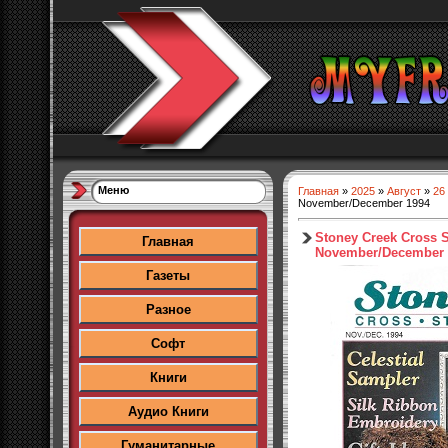
Меню
Главная
»
2025
»
Август
»
26
November/December 1994
Stoney Creek Cross St
Главная
November/December 
Газеты
Разное
Софт
Книги
Аудио Книги
Гуманитарные