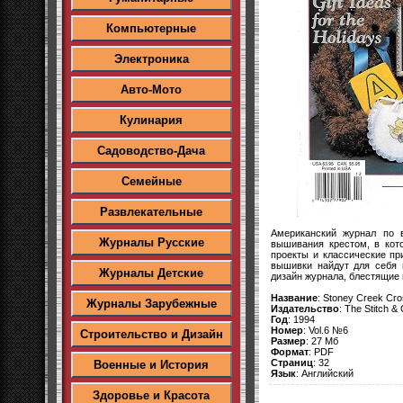
Компьютерные
Электроника
Авто-Мото
Кулинария
Садоводство-Дача
Семейные
Развлекательные
Американский журнал по 
Журналы Русские
вышивания крестом, в кот
проекты и классические п
вышивки найдут для себя 
Журналы Детские
дизайн журнала, блестящие
Название
: Stoney Creek Cros
Журналы Зарубежные
Издательство
: The Stitch &
Год
: 1994
Номер
: Vol.6 №6
Строительство и Дизайн
Размер
: 27 Мб
Формат
: PDF
Страниц
: 32
Военные и История
Язык
: Английский
Здоровье и Красота