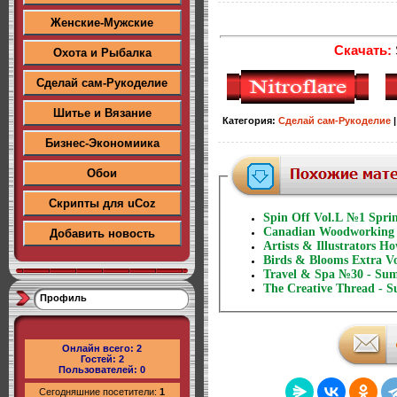
Женские-Мужские
Скачать:
Охота и Рыбалка
Сделай сам-Рукоделие
Шитье и Вязание
Категория
:
Сделай сам-Рукоделие
Бизнес-Экономиика
Обои
Скрипты для uCoz
Spin Off Vol.L №1 Spri
Canadian Woodworking
Добавить новость
Artists & Illustrators 
Birds & Blooms Extra 
Travel & Spa №30 - Su
The Creative Thread - 
Профиль
Онлайн всего:
2
Гостей:
2
Пользователей:
0
Сегодняшние посетители:
1