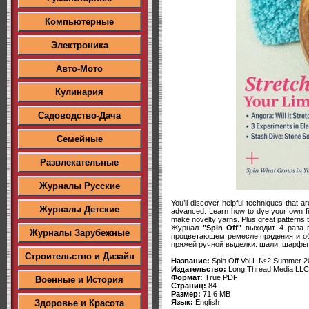
Компьютерные
Электроника
Авто-Мото
Кулинария
Садоводство-Дача
Семейные
Развлекательные
Журналы Русские
You’ll discover helpful techniques that 
Журналы Детские
advanced. Learn how to dye your own fibe
make novelty yarns. Plus great patterns 
Журнал
"Spin Off"
выходит 4 раза в
Журналы Зарубежные
процветающем ремесле прядения и об
пряжей ручной выделки: шали, шарфы,
Строительство и Дизайн
Название:
Spin Off Vol.L №2 Summer 2
Издательство:
Long Thread Media LLC
Формат:
True PDF
Военные и История
Страниц:
84
Размер:
71.6 MB
Язык:
English
Здоровье и Красота