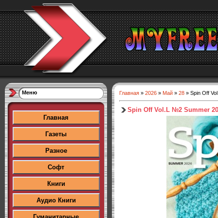
Меню
Главная
»
2026
»
Май
»
28
» Spin Off V
Spin Off Vol.L №2 Summer 2
Главная
Газеты
Разное
Софт
Книги
Аудио Книги
Гуманитарные