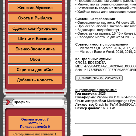
• Профессиональный уровень работы 
• Множество автоматизированных и и
Женские-Мужские
• Возможность создания чертежей и те
• Удобная среда для проведения иссле
Охота и Рыбалка
Системные требования
:
• Операционная система: Windows 10, 11
• Процессор: любой с тактовой частото
Сделай сам-Рукоделие
• Видеокарта: подробнее тут
• Оперативная память: 16 ГБ и более (д
• Свободное место на диске: от 20 ГБ
Шитье и Вязание
Совместимость с программами
:
— Microsoft SQL Server: 2016, 2017, 20
Бизнес-Экономиика
— Microsoft Excel и Word: 2016, 2019, 
Контрольные суммы:
Обои
CRC32: ED2EDDEA
MD5: 47298A4314A2E84093A41D93B38
Скрипты для uCoz
SHA-1: 17725E6800F2F77C50ABE04E
Добавить новость
Информация о программе:
Год выпуска:
2025
Платформа:
Windows® 11/10
(64-bit o
Язык интерфейса:
Multilanguage / Рус
Профиль
Лекарство:
Crack by TeAM SolidSQU
Размер файла:
16.08 GB
Онлайн всего:
7
Гостей:
7
Пользователей:
0
Сегодняшние посетители:
1