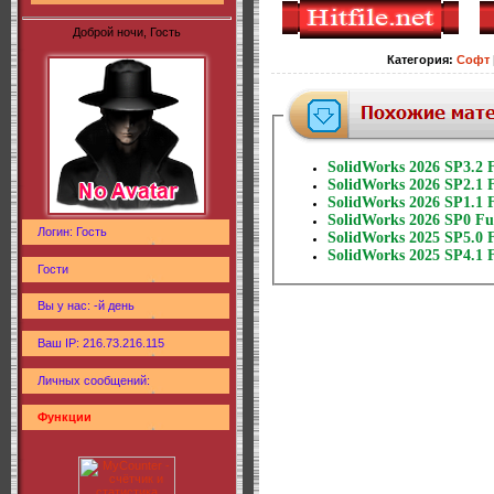
Доброй ночи, Гость
Категория
:
Софт
SolidWorks 2026 SP3.2
SolidWorks 2026 SP2.1
SolidWorks 2026 SP1.1
SolidWorks 2026 SP0 F
Логин: Гость
SolidWorks 2025 SP5.0
SolidWorks 2025 SP4.1
Гости
Вы у нас: -й день
Ваш IP: 216.73.216.115
Личных сообщений:
Функции