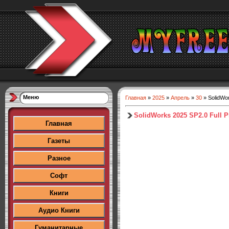
Меню
Главная
»
2025
»
Апрель
»
30
» SolidWo
SolidWorks 2025 SP2.0 Full 
Главная
Газеты
Разное
Софт
Книги
Аудио Книги
Гуманитарные