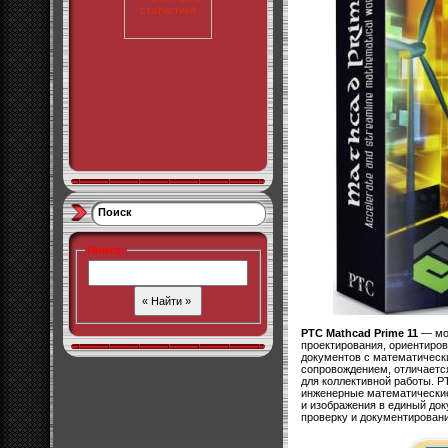
Поиск
Поиск
:
PTC Mathcad Prime 11
— мо
проектирования, ориентиров
документов с математичес
сопровождением, отличаетс
для коллективной работы. P
инженерные математические
и изображения в единый док
проверку и документировани