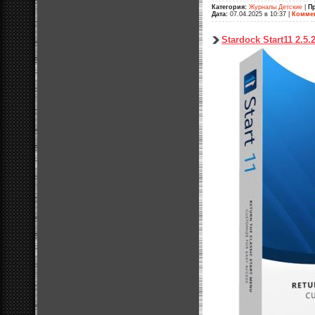
Категория:
Журналы Детские
|
П
Дата:
07.04.2025 в 10:37
|
Коммен
Stardock Start11 2.5.