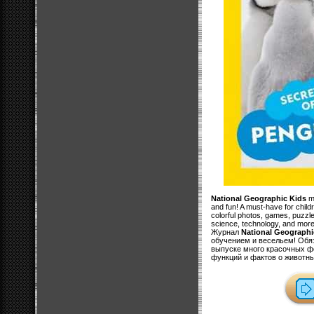
National Geographic Kids
ma
and fun! A must-have for chil
colorful photos, games, puzzle
science, technology, and more
Журнал
National Geographi
обучением и весельем! Обяз
выпуске много красочных фо
функций и фактов о животны