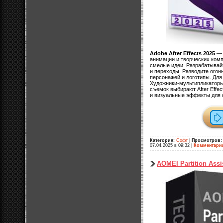
Adobe After Effects 2025
— 
анимации и творческих ком
смелые идеи. Разрабатывай
и переходы. Разводите огон
персонажей и логотипы. Для 
Художники-мультипликаторы
съемок выбирают After Effe
и визуальные эффекты для 
Категория:
Софт
|
Просмотров:
07.04.2025 в 09:32
|
Комментари
AOMEI Partition Assis