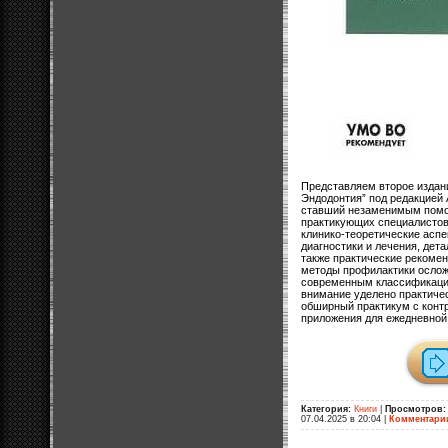
Представляем второе издани
Эндодонтия” под редакцией 
ставший незаменимым помо
практикующих специалистов
клинико-теоретические асп
диагностики и лечения, дет
также практические рекоме
методы профилактики ослож
современным классификаци
внимание уделено практиче
обширный практикум с конт
приложения для ежедневной
Категория:
Книги
|
Просмотров:
07.04.2025 в 20:04
|
Комментари