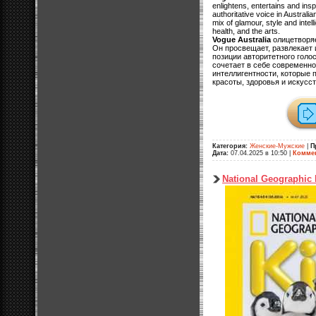
enlightens, entertains and insp
authoritative voice in Austral
mix of glamour, style and intel
health, and the arts.
Vogue Australia
олицетворяе
Он просвещает, развлекает 
позиции авторитетного голос
сочетает в себе современно
интеллигентности, которые
красоты, здоровья и искусст
Категория:
Женские-Мужские
|
П
Дата:
07.04.2025 в 10:50
|
Коммен
National Geographic 