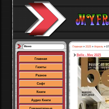
Меню
Главная
»
2025
»
Апрель
»
07
Belle - May 2025
Главная
Газеты
Разное
Софт
Книги
Аудио Книги
Гуманитарные