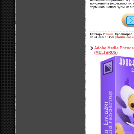
положений в инфектологии, 
терминов, используемых в 
Категория:
Книги
|
Просмотров:
07.04.2025 в 14:20
|
Комментари
Adobe Media Encoder
(MULTi/RUS)