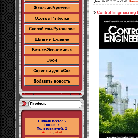
|
Дата:
07.04.2025 в 23:20
|
Комме
Женские-Мужские
Control Engineering 
Охота и Рыбалка
Сделай сам-Рукоделие
Шитье и Вязание
Бизнес-Экономиика
Обои
Скрипты для uCoz
Добавить новость
Профиль
Онлайн всего:
5
Гостей:
3
Пользователей:
2
Admin
,
v4sil