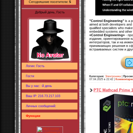
Сегодняшние посетители:
5
Добрый день, Гость
"Control Engineering"
is a p
aimed at both developers and 
qualified specialists who make 
embedded systems and other r
«Control Engineering»
- пр
издание, ориентированное к
интеграторов, так и на инж
принимающих решения в сф
встраиваемых систем и дру
Логин: Гость
Гости
Категория:
Электроника
|
Просм
07.04.2025 в 22:42
|
Комментари
Вы у нас: -й день
PTC Mathcad Prime 11
Ваш IP: 216.73.217.103
Личных сообщений:
Функции