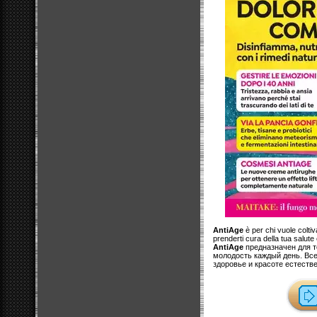
AntiAge
è per chi vuole coltiv
prenderti cura della tua salute
AntiAge
предназначен для т
молодость каждый день. Все
здоровье и красоте естеств