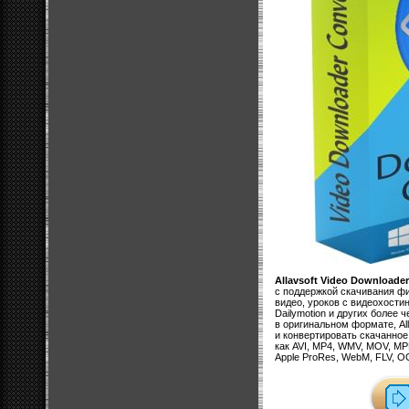
Allavsoft Video Downloader
с поддержкой скачивания ф
видео, уроков с видеохостин
Dailymotion и других более
в оригинальном формате, All
и конвертировать скачанное
как AVI, MP4, WMV, MOV, MP
Apple ProRes, WebM, FLV, O