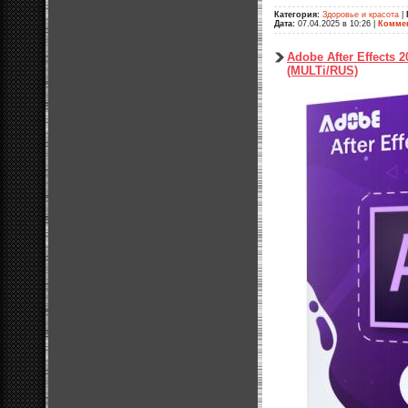
Категория:
Здоровье и красота
|
Дата:
07.04.2025 в 10:26
|
Коммен
Adobe After Effects 
(MULTi/RUS)