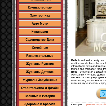
Компьютерные
Электроника
Авто-Мото
Кулинария
Садоводство-Дача
Семейные
Развлекательные
Belle
is an interior design and
and the world’s finest homes. 
Журналы Русские
international news and trends in
fabrics and wallpaper, food, t
Журналы Детские
Belle
- это журнал о дизайн
Австралии и лучшим домам в
местных и международных но
Журналы Зарубежные
интерьеров, искусства, архи
питания, путешествий и пре
Строительство и Дизайн
Военные и История
Здоровье и Красота
Категория:
Строительство-Дизай