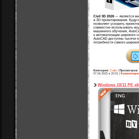
Civil 3D 2026
— является ми
и 3D-проектирования. Буду
позволяет ускорить проектн
совместно использовать мод
машинного обучения, AutoC
к автоматизации широкого с
AutoCAD доступны тысячи на
потребности самого широког
Категория:
Софт
|
Просмотров:
07.04.2025 в 20:01
|
Комментари
Windows 10/11 PE x6