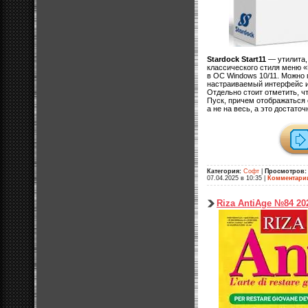
Stardock Start11
— утилита,
классического стиля меню «
в ОС Windows 10/11. Можно
настраиваемый интерфейс и
Отдельно стоит отметить, ч
Пуск, причем отображаться о
а не на весь, а это достаточ
Категория:
Софт
|
Просмотров:
07.04.2025 в 10:35
|
Комментари
Riza AntiAge №84 20