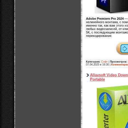
Adobe Premiere Pro 2024
— 
нелинейного монтажа, с по
именно так, как вам этого 
любых видеозаписей, от кли
5K, с последующим монтажом
перекодирование.
Категория:
Софт
|
Просмотров:
07.04.2025 в 16:30
|
Комментари
Allavsoft Video Down
Portable