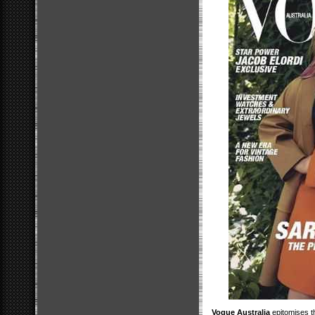
Vogue Australia
epitomises th