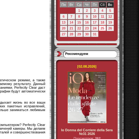
Пн
Вт
Ср
Чт
Пт
Сб
Вс
1
2
3
4
5
6
7
8
9
10
11
12
13
14
15
16
17
18
19
20
21
22
23
24
25
26
27
28
29
30
31
Рекомендуем
[02.08.2026]
атическом режиме, а также
аемому результату. Данный
иями. Perfectly Clear даст
графии будут автоматически
вдыхает жизнь во все ваши
ких пакетных исправлений,
больше заниматься любимым
мпьютером? Perfectly Clear
аничений камеры. Мы делаем
Io Donna del Corriere della Sera
деталей и совершенствования
№31 2026
Просмотров:
262