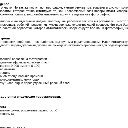
igence
.
то круто. Но так же поступают настоящие, умные ученые, математики и физики, кото
ологии, которая точно имитирует то, как человеческий глаз воспринимает изображе
бражения попиксельно, чтобы мгновенно получить идеальные фотографии.
 плагин и как отдельный модуль, поэтому мы работаем так, как вы работаете. Вместо
и нарушать рабочий процесс, мы улучшаем ваш существующий процесс. Что еще бо
 пакетной обработки, которая автоматически корректирует все ваши фотографии, и
нтроль
 провести свой день, чем работать над ручным редактированием. Наши интеллект
здавать индивидуальный дизайн, не выходя из любимого приложения для редактирова
ыбранной области на фотографии
удаление эффекта «красных глаз»
пазон: 0-200 вместо 0-100)
ие памяти.
плагина
кономят еще больше времени
ирокоформатных мониторах.
tly Clear Plug-in через удаленный рабочий стол.
 доступны следующие корректировки
:
вета
вление шума, устранение зернистости)
отоснимка
ние резкого света