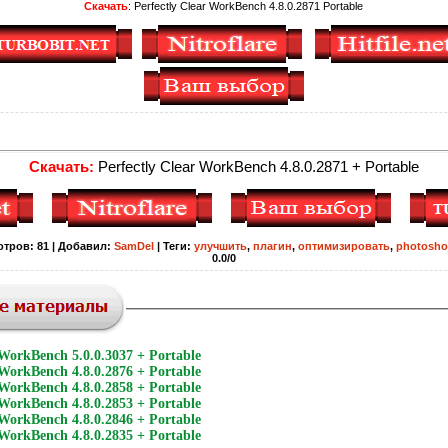
Скачать
: Perfectly Clear WorkBench 4.8.0.2871 Portable
Скачать:
Perfectly Clear WorkBench 4.8.0.2871 + Portable
отров
:
81
|
Добавил
:
SamDel
|
Теги
:
улучшить
,
плагин
,
оптимизировать
,
photosh
0.0
/
0
 WorkBench 5.0.0.3037 + Portable
 WorkBench 4.8.0.2876 + Portable
 WorkBench 4.8.0.2858 + Portable
 WorkBench 4.8.0.2853 + Portable
 WorkBench 4.8.0.2846 + Portable
 WorkBench 4.8.0.2835 + Portable