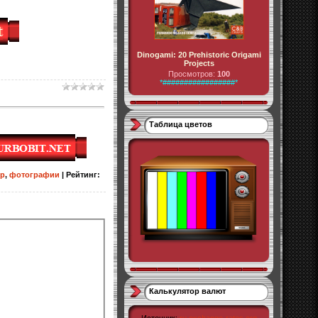
Dinogami: 20 Prehistoric Origami
Projects
Просмотров:
100
*#################*
Таблица цветов
op
,
фотографии
|
Рейтинг
:
Калькулятор валют