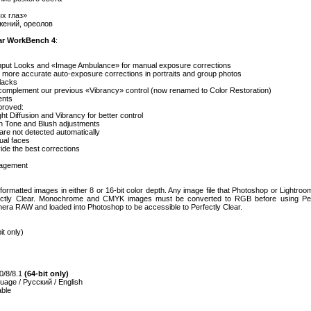
х глаз»
жений, ореолов
ear WorkBench 4
:
 Input Looks and «Image Ambulance» for manual exposure corrections
more accurate auto-exposure corrections in portraits and group photos
blacks
 complement our previous «Vibrancy» control (now renamed to Color Restoration)
ents
proved:
ght Diffusion and Vibrancy for better control
Skin Tone and Blush adjustments
 are not detected automatically
dual faces
vide the best corrections
nagement
ormatted images in either 8 or 16-bit color depth. Any image file that Photoshop or Lightroo
ectly Clear. Monochrome and CMYK images must be converted to RGB before using Perf
ra RAW and loaded into Photoshop to be accessible to Perfectly Clear.
t only)
0/8/8.1
(64-bit only)
uage / Русский / English
able