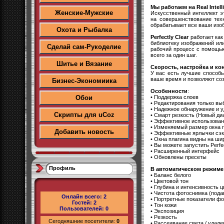
Мы работаем на Real Intell
Женские-Мужские
Искусственный интеллект э
на совершенствование техн
обрабатывает все ваши изо
Охота и Рыбалка
Perfectly Clear
работает как
библиотеку изображений ил
Сделай сам-Рукоделие
рабочий процесс с помощью
всего за один шаг.
Шитье и Вязание
Скорость, настройка и ко
У вас есть лучшие способы
ваше время и позволяют со
Бизнес-Экономиика
Особенности
:
• Поддержка слоев
Обои
• Редактирования только в
• Надежное обнаружение и 
Скрипты для uCoz
• Смарт резкость (Новый диа
• Эффективное использован
• Изменяемый размер окна 
Добавить новость
• Эффективные ярлычки сэ
• Окна плагина видны на ш
• Вы можете запустить Perfec
• Расширенный интерфейс
• Обновлены пресеты
Профиль
В автоматическом режиме
• Баланс белого
• Цветовой тон
• Глубина и интенсивность ц
• Чистота фотоснимка (пода
Онлайн всего:
2
• Портретные показатели ф
Гостей:
2
• Тон кожи
Пользователей:
0
• Экспозиция
• Резкость
Сегодняшние посетители:
0
• Рассеивание света / удале