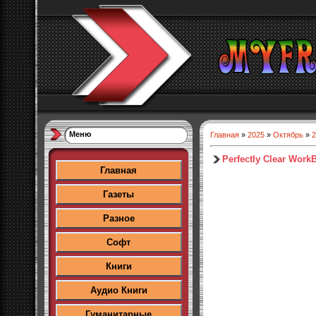
Меню
Главная
»
2025
»
Октябрь
»
2
Perfectly Clear Work
Главная
Газеты
Разное
Софт
Книги
Аудио Книги
Гуманитарные