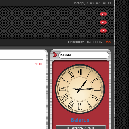
Четверг, 06.08.2026, 01:14
Приветствую Вас
Гость
|
RSS
Время
16:01
«
Октябрь 2025
»