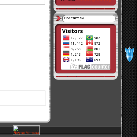
Источник:
ru.exchange-rates.org
Посетители