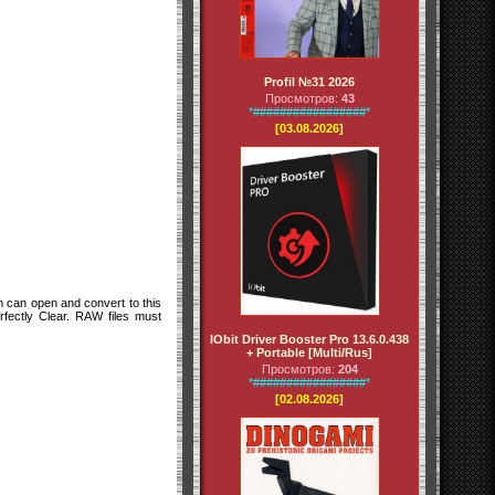
Profil №31 2026
Просмотров:
43
*#################*
[03.08.2026]
m can open and convert to this
ectly Clear. RAW files must
IObit Driver Booster Pro 13.6.0.438
+ Portable [Multi/Rus]
Просмотров:
204
*#################*
[02.08.2026]