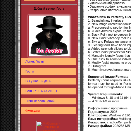
• Динамический диапазон
• Удаление эффекта «красны
Добрый вечер, Гость
• Устранение цветовых иска
What’s New in Perfectly Cl
1. Beautiful new interface
2. New image correction tools:
a. Preprocessing section for
b. «Face Aware» exposure for 
c. Black Point tool to deepen 
d. New Color Vibrancy tool to
e. Sky and Foliage enhancem
3. Existing tools have been im
a. Added strength sliders to Li
b. Better 'color pickers' for 
4. Manually identify faces that
5. One-click to zoom to indivi
Логин: Гость
6. Modify facial regions to pro
7. Histogram
8. Much improved preset ma
Гости
Supported Image Formats
:
Perfectly Clear requires RGB-f
Вы у нас: -й день
format may be used in Perf
be opened through Adobe Came
Ваш IP: 216.73.216.11
System Requirements
:
— Windows 8, 10 and 11 (64-bi
Личных сообщений:
— 4 GB RAM or more
Информация о программе:
Функции
Год выпуска:
2025
Платформа:
Windows® 11/1
Язык интерфейса:
Multilang
Лекарство:
crack.eXe | port
Размер файла:
202/238 MB