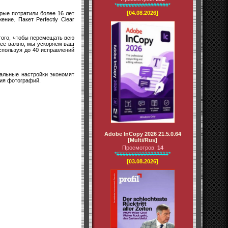
*#################*
[04.08.2026]
рые потратили более 16 лет
ние. Пакет Perfectly Clear
 того, чтобы перемещать всю
лее важно, мы ускоряем ваш
спользуя до 40 исправлений
уальные настройки экономят
ния фотографий.
Adobe InCopy 2026 21.5.0.64
[Multi/Rus]
Просмотров:
14
*#################*
[03.08.2026]