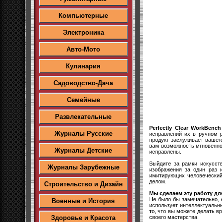
Компьютерные
Электроника
Авто-Мото
Кулинария
Садоводство-Дача
Семейные
Развлекательные
Perfectly Clear WorkBench
Журналы Русские
исправлений их в ручном 
продукт заслуживает вашег
вам возможность мгновенно
Журналы Детские
исправлены.
Выйдите за рамки искусст
Журналы Зарубежные
изображения за один раз 
имитирующих человеческий
делом.
Строительство и Дизайн
Мы сделаем эту работу дл
Не было бы замечательно, 
Военные и История
использует интеллектуальн
то, что вы можете делать в
своего мастерства.
Здоровье и Красота