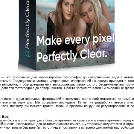
— это программа для корректировки фотографий до совершенного вида в автом
режиме. Традиционные методы исправления изображений не всегда приводят к жел
о внимания, чтобы доверить ему автокоррекцию своих фото с бесценными воспоминан
 довести фотографию до совершенства. Просто запустите плагин и выбранные фото
венного в редактировании фотографий и получите настоящий интеллект, который 
и всего за один шаг. Мы потратили последние 15 лет на разработку автоматичес
 глаз, поэтому вы можете тратить меньше времени на ручное редактирование и 
я Вас
.
если бы вы могли проводить больше времени за камерой и меньше времени перед ко
ый анализ изображений для автоматического поиска и устранения недостатков и огр
ручную, только быстрее (и часто лучше), оставляя вам время для тонкой настройки 