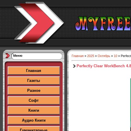
Меню
Главная
»
2025
»
Октябрь
»
10
» Perfect
Perfectly Clear WorkBench 4.8
Главная
Газеты
Разное
Софт
Книги
Аудио Книги
Гуманитарные