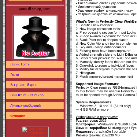
• Рассеивание света / удаление резког
• Динамический диапазон
Добрый вечер, Гость
• Удаление эффекта «красных глаз»
• Устранение цветовых искажений, ор
What’s New in Perfectly Clear WorkBe
1. Beautiful new interface
2. New image correction tools:
a. Preprocessing section for Input Look
b. «Face Aware» exposure for more accur
c. Black Point tool to deepen blacks
d. New Color Vibrancy tool to complemen
e. Sky and Foliage enhancements
3. Existing tools have been improved:
a. Added strength sliders to Light Diffusio
b. Better 'color pickers' for Skin Tone a
4. Manually identify faces that are not de
Логин: Гость
5. One-click to zoom to individual faces
6. Modify facial regions to provide the be
7. Histogram
Гости
8. Much improved preset management
Supported Image Formats
:
Вы у нас: -й день
Perfectly Clear requires RGB-formatted i
to this format may be used in Perfectl
must be opened through Adobe Camera RAW
Ваш IP: 216.73.217.95
System Requirements
:
Личных сообщений:
— Windows 8, 10 and 11 (64-bit only)
— 4 GB RAM or more
Функции
Информация о программе:
Год выпуска:
2025
Платформа:
Windows® 11/10/8/8.1
(64
Язык интерфейса:
Multilanguage / Рус
Лекарство:
crack.eXe | portable
Размер файла:
202/238 MB