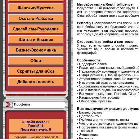
Мы работаем на Real Intelligence
.
Женские-Мужские
Искусственный интеллект это круто. 
лет на совершенствование технологии
Clear обрабатывает все ваши изображ
Охота и Рыбалка
Perfectly Clear
работает как плагин и 
всю библиотеку изображений или н
Сделай сам-Рукоделие
мы ускоряем ваш рабочий процесс 
используя до 40 исправлений всего за 
Шитье и Вязание
Скорость, настройка и контроль
У вас есть лучшие способы провес
экономят ваше время и позволяют 
Бизнес-Экономиика
фотографий.
Особенности
:
Обои
• Поддержка слоев
• Редактирования только выбранной о
Скрипты для uCoz
• Надежное обнаружение и удаление э
• Смарт резкость (Новый диапазон: 0-
• Эффективное использование памяти
Добавить новость
• Изменяемый размер окна плагина
• Эффективные ярлычки сэкономят е
• Окна плагина видны на широкоформ
• Вы можете запустить Perfectly Clear 
• Расширенный интерфейс
• Обновлены пресеты
Профиль
В автоматическом режиме доступн
• Баланс белого
• Цветовой тон
• Глубина и интенсивность цвета
Онлайн всего:
1
• Чистота фотоснимка (подавление шу
Гостей:
1
• Портретные показатели фотоснимка
Пользователей:
0
• Тон кожи
• Экспозиция
Сегодняшние посетители:
0
• Резкость