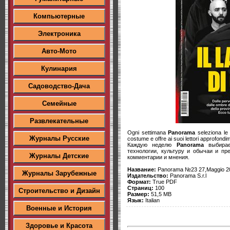
Компьютерные
Электроника
Авто-Мото
Кулинария
Садоводство-Дача
Семейные
Развлекательные
Ogni settimana
Panorama
seleziona le n
Журналы Русские
costume e offre ai suoi lettori approfondim
Каждую неделю
Panorama
выбирает
технологии, культуру и обычаи и пр
Журналы Детские
комментарии и мнения.
Название:
Panorama №23 27,Maggio 2
Журналы Зарубежные
Издательство:
Panorama S.r.l
Формат:
True PDF
Страниц:
100
Строительство и Дизайн
Размер:
51,5 MB
Язык:
Italian
Военные и История
Здоровье и Красота