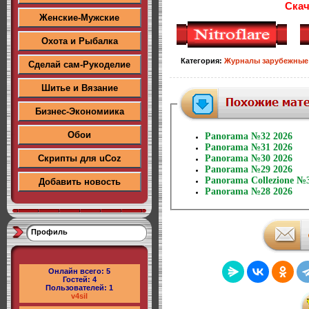
Скач
Женские-Мужские
Охота и Рыбалка
Категория
:
Журналы зарубежные
Сделай сам-Рукоделие
Шитье и Вязание
Бизнес-Экономиика
Обои
Panorama №32 2026
Panorama №31 2026
Скрипты для uCoz
Panorama №30 2026
Panorama №29 2026
Panorama Collezione №
Добавить новость
Panorama №28 2026
Профиль
Онлайн всего:
5
Гостей:
4
Пользователей:
1
v4sil