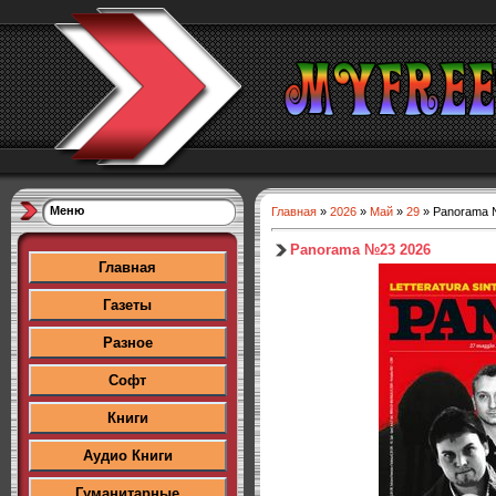
Меню
Главная
»
2026
»
Май
»
29
» Panorama 
Panorama №23 2026
Главная
Газеты
Разное
Софт
Книги
Аудио Книги
Гуманитарные