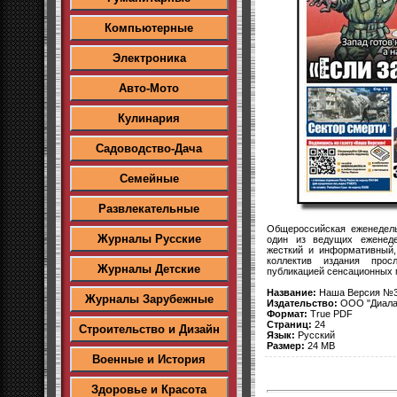
Компьютерные
Электроника
Авто-Мото
Кулинария
Садоводство-Дача
Семейные
Развлекательные
Общероссийская еженедел
Журналы Русские
один из ведущих еженеде
жесткий и информативный
коллектив издания прос
Журналы Детские
публикацией сенсационных 
Название:
Наша Версия №38
Журналы Зарубежные
Издательство:
ООО "Диала
Формат:
True PDF
Страниц:
24
Строительство и Дизайн
Язык:
Русский
Размер:
24 MB
Военные и История
Здоровье и Красота