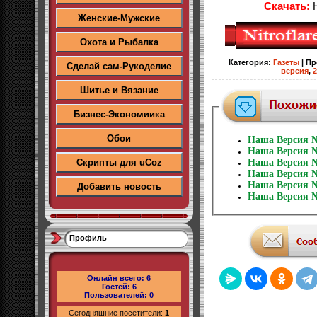
Скачать:
Н
Женские-Мужские
Охота и Рыбалка
Категория
:
Газеты
|
Пр
Сделай сам-Рукоделие
версия
,
2
Шитье и Вязание
Бизнес-Экономиика
Обои
Наша Версия №
Наша Версия №
Скрипты для uCoz
Наша Версия №
Наша Версия №
Наша Версия №
Добавить новость
Наша Версия №
Профиль
Онлайн всего:
6
Гостей:
6
Пользователей:
0
Сегодняшние посетители:
1