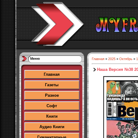
Меню
Главная
»
2025
»
Октябрь
»
1
Наша Версия №38 2
Главная
Газеты
Разное
Софт
Книги
Аудио Книги
Гуманитарные