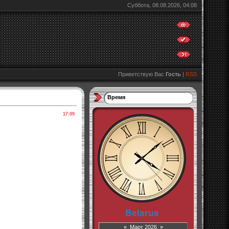
Суббота, 08.08.2026, 04:08
Приветствую Вас
Гость
|
RSS
Время
17:09
«
Март 2026
»