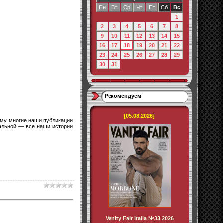
Пн
Вт
Ср
Чт
Пт
Сб
Вс
1
2
3
4
5
6
7
8
9
10
11
12
13
14
15
16
17
18
19
20
21
22
23
24
25
26
27
28
29
30
31
Рекомендуем
[05.08.2026]
тому многие наши публикации
альной — все наши истории
Vanity Fair Italia №33 2026