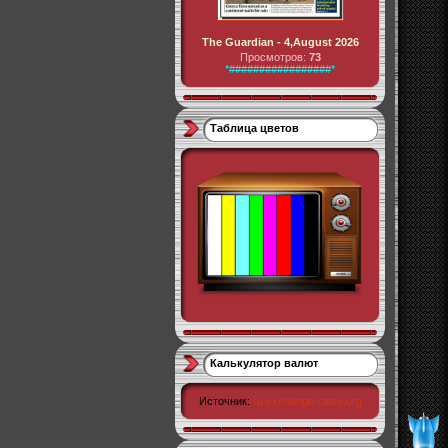
The Guardian - 4,August 2026
Просмотров:
73
*#################*
Таблица цветов
Калькулятор валют
Источник:
ru.exchange-rates.org