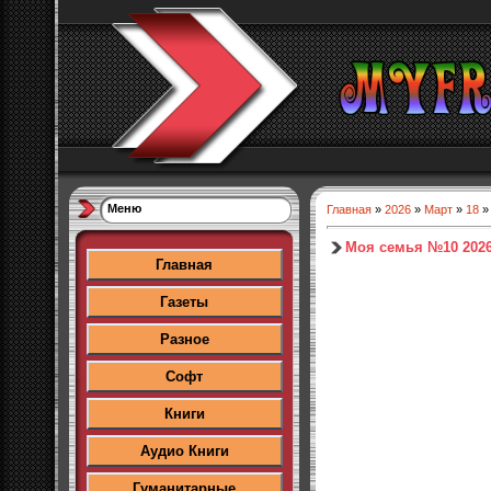
Меню
Главная
»
2026
»
Март
»
18
»
Моя семья №10 202
Главная
Газеты
Разное
Софт
Книги
Аудио Книги
Гуманитарные