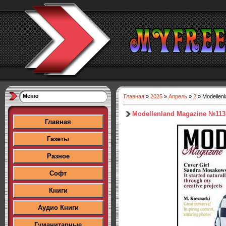
Меню
Главная
»
2025
»
Апрель
»
2
» Modellen
Modellenland Magazine №113
Главная
Газеты
Разное
Софт
Книги
Аудио Книги
Гуманитарные