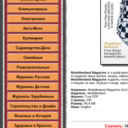
Компьютерные
Электроника
Авто-Мото
Кулинария
Садоводство-Дача
Семейные
Развлекательные
Modellenland Magazine
is a publication
A magazine about fashion, beauty, editori
Журналы Русские
Modellenland Magazine
издание, пос
стоящим за ним. Журнал о моде, крас
Журналы Детские
Название:
Modellenland Magazine №113
Издатель:
Modellenland
Журналы Зарубежные
Формат:
True PDF
Страниц:
230
Размер:
96,4 MB
Строительство и Дизайн
Язык:
English
Военные и История
Скачать:
Mo
Здоровье и Красота