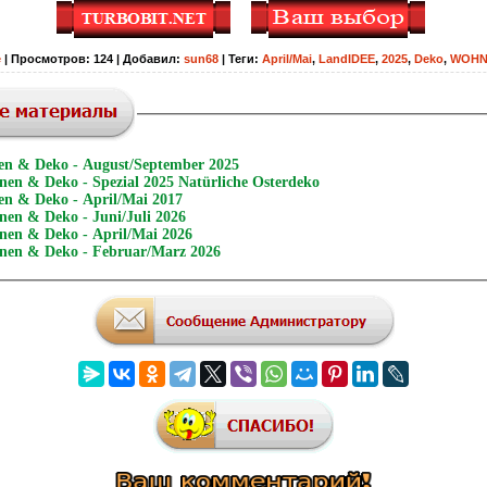
е
|
Просмотров
:
124
|
Добавил
:
sun68
|
Теги
:
April/Mai
,
LandIDEE
,
2025
,
Deko
,
WOHN
n & Deko - August/September 2025
n & Deko - Spezial 2025 Natürliche Osterdeko
n & Deko - April/Mai 2017
n & Deko - Juni/Juli 2026
en & Deko - April/Mai 2026
en & Deko - Februar/Marz 2026