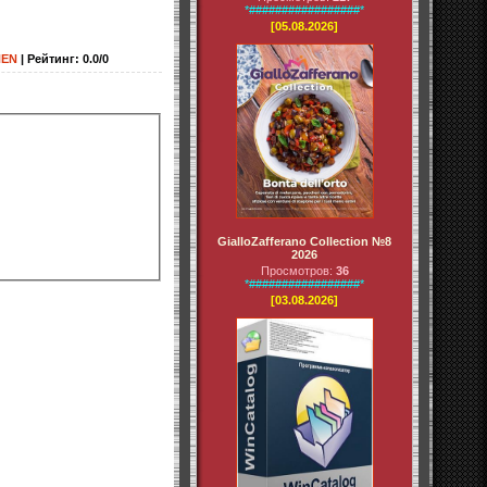
*#################*
[05.08.2026]
EN
|
Рейтинг
:
0.0
/
0
GialloZafferano Collection №8
2026
Просмотров:
36
*#################*
[03.08.2026]