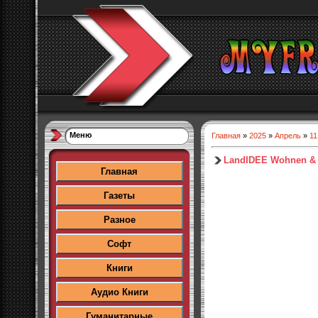
Меню
Главная
»
2025
»
Апрель
»
11
LandIDEE Wohnen & D
Главная
Газеты
Разное
Софт
Книги
Аудио Книги
Гуманитарные