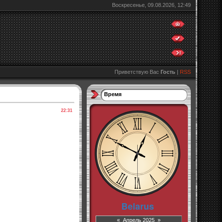
Воскресенье, 09.08.2026, 12:49
Приветствую Вас
Гость
|
RSS
Время
22:31
«
Апрель 2025
»