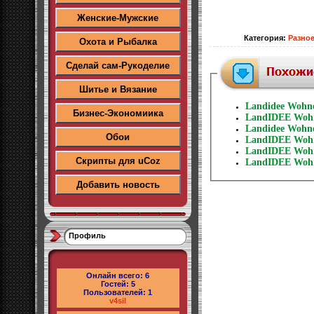
Женские-Мужские
Категория
:
Разно
Охота и Рыбалка
Сделай сам-Рукоделие
Шитье и Вязание
Landidee Wohne
Бизнес-Экономиика
LandIDEE Wohne
Landidee Wohne
Обои
LandIDEE Wohne
LandIDEE Wohn
Скрипты для uCoz
LandIDEE Wohn
Добавить новость
Профиль
Онлайн всего:
6
Гостей:
5
Пользователей:
1
v4sil