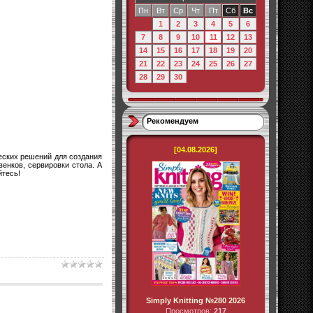
Пн
Вт
Ср
Чт
Пт
Сб
Вс
1
2
3
4
5
6
7
8
9
10
11
12
13
14
15
16
17
18
19
20
21
22
23
24
25
26
27
28
29
30
Рекомендуем
[04.08.2026]
еских решений для создания
енков, сервировки стола. А
йтесь!
Simply Knitting №280 2026
Просмотров:
217