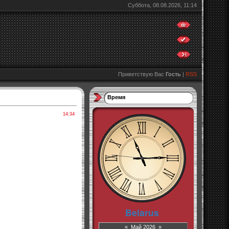
Суббота, 08.08.2026, 11:14
Приветствую Вас
Гость
|
RSS
Время
14:34
«
Май 2026
»