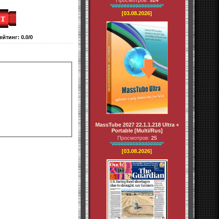
Просмотров:
924
*#################*
[03.08.2026]
ейтинг
:
0.0
/
0
MassTube 2027 22.1.1.218 Ultra +
Portable [Multi/Rus]
Просмотров:
25
*#################*
[03.08.2026]