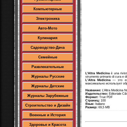
Компьютерные
Электроника
Авто-Мото
Кулинария
Садоводство-Дача
Семейные
Развлекательные
L’Altra Medicina
è una rivist
Журналы Русские
strumento primario di cura e d
L'Altra Medicina
— это еже
максимально использует обр
Журналы Детские
Название:
L’Altra Medicina 
Издательство:
Editoriale C&C
Журналы Зарубежные
Формат:
True PDF
Страниц:
100
Язык:
Italiano
Строительство и Дизайн
Размер:
69,5 MB
Военные и История
Здоровье и Красота