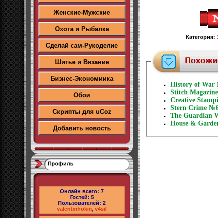
Женские-Мужские
Охота и Рыбалка
Категория
:
Сделай сам-Рукоделие
Шитье и Вязание
Бизнес-Экономиика
History of War
Stitch Magazin
Обои
Creative Stamp
Stern Crime №6
Скрипты для uCoz
The Guardian W
House & Garden
Добавить новость
Профиль
Онлайн всего:
7
Гостей:
5
Пользователей:
2
valentinhokin
,
v4sil