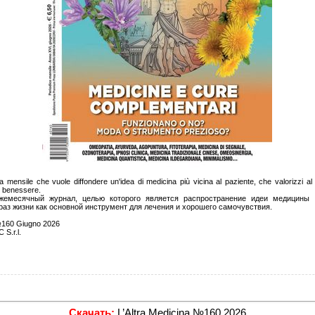
a mensile che vuole diffondere un'idea di medicina più vicina al paziente, che valorizzi al
i benessere.
месячный журнал, целью которого является распространение идеи медицины б
аз жизни как основной инструмент для лечения и хорошего самочувствия.
№160 Giugno 2026
 S.r.l.
Скачать:
L’Altra Medicina №160 2026