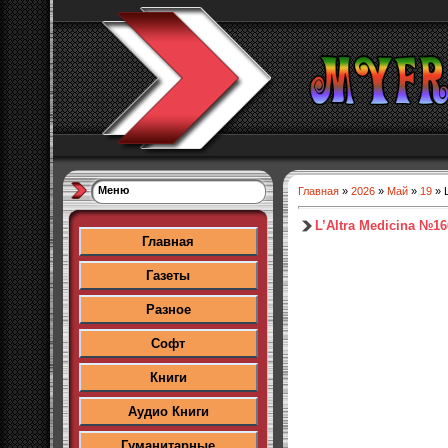
Меню
Главная
»
2026
»
Май
»
19
» L
L’Altra Medicina №16
Главная
Газеты
Разное
Софт
Книги
Аудио Книги
Гуманитарные