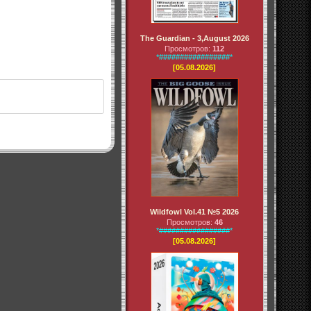
The Guardian - 3,August 2026
Просмотров:
112
*#################*
[05.08.2026]
Wildfowl Vol.41 №5 2026
Просмотров:
46
*#################*
[05.08.2026]