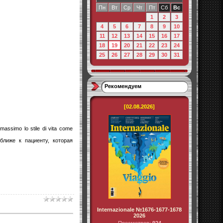
Пн
Вт
Ср
Чт
Пт
Сб
Вс
1
2
3
4
5
6
7
8
9
10
11
12
13
14
15
16
17
18
19
20
21
22
23
24
25
26
27
28
29
30
31
Рекомендуем
[02.08.2026]
 massimo lo stile di vita come
лиже к пациенту, которая
Internazionale №1676-1677-1678
2026