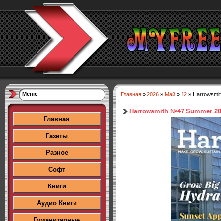
Меню
Главная
»
2026
»
Май
»
12
» Harrowsmi
Harrowsmith №47 Summer 20
Главная
Газеты
Разное
Софт
Книги
Аудио Книги
Гуманитарные