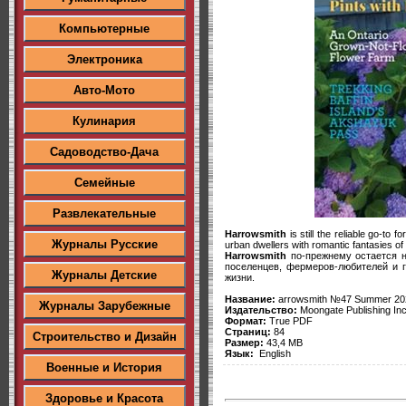
Компьютерные
Электроника
Авто-Мото
Кулинария
Садоводство-Дача
Семейные
Развлекательные
Harrowsmith
is still the reliable go-t
Журналы Русские
urban dwellers with romantic fantasies of 
Harrowsmith
по-прежнему остается 
поселенцев, фермеров-любителей и 
Журналы Детские
жизни.
Название:
arrowsmith №47 Summer 20
Журналы Зарубежные
Издательство:
Moongate Publishing Inc
Формат:
True PDF
Страниц:
84
Строительство и Дизайн
Размер:
43,4 MB
Язык:
English
Военные и История
Здоровье и Красота