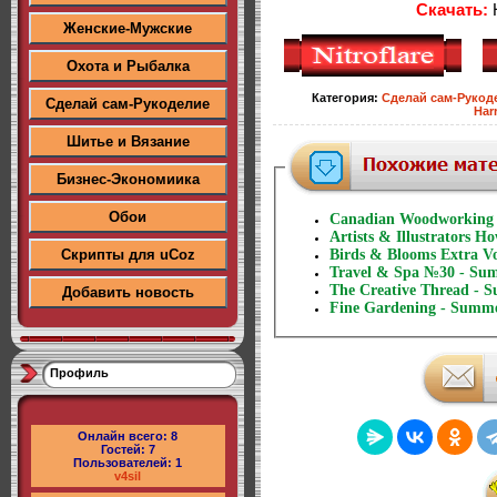
Скачать:
H
Женские-Мужские
Охота и Рыбалка
Категория
:
Сделай сам-Рукод
Сделай сам-Рукоделие
Har
Шитье и Вязание
Бизнес-Экономиика
Обои
Canadian Woodworking
Artists & Illustrators 
Скрипты для uCoz
Birds & Blooms Extra 
Travel & Spa №30 - Su
The Creative Thread - 
Добавить новость
Fine Gardening - Summ
Профиль
Онлайн всего:
8
Гостей:
7
Пользователей:
1
v4sil