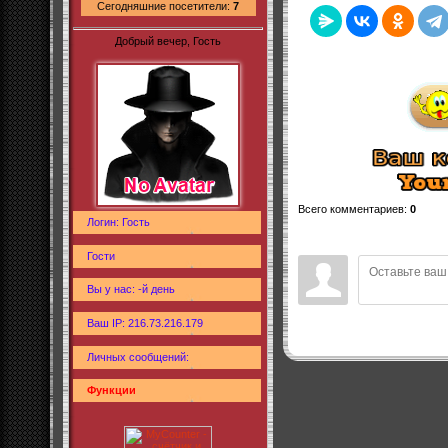
Сегодняшние посетители:
7
Добрый вечер, Гость
Всего комментариев
:
0
Логин: Гость
Гости
Вы у нас: -й день
Ваш IP: 216.73.216.179
Личных сообщений:
Функции