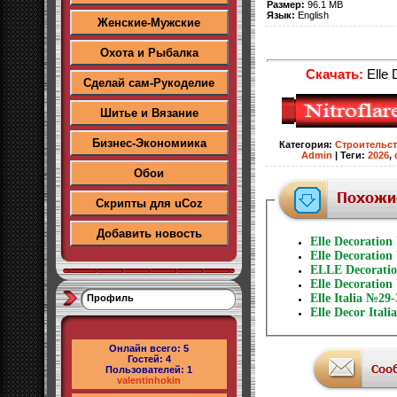
Размер:
96.1 MB
Язык:
English
Женские-Мужские
Охота и Рыбалка
Скачать:
Elle 
Сделай сам-Рукоделие
Шитье и Вязание
Бизнес-Экономиика
Категория
:
Строительс
Admin
|
Теги
:
2026
,
Обои
Скрипты для uCoz
Добавить новость
Elle Decoratio
Elle Decoratio
ELLE Decorati
Elle Decoratio
Elle Italia №29
Профиль
Elle Decor Ital
Онлайн всего:
5
Гостей:
4
Пользователей:
1
valentinhokin