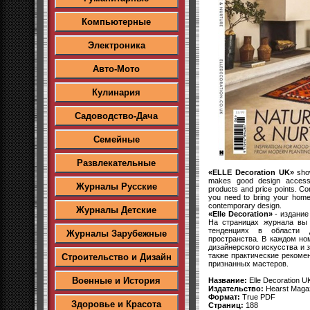
Компьютерные
Электроника
Авто-Мото
Кулинария
Садоводство-Дача
Семейные
Развлекательные
«ELLE Decoration UK»
show
makes good design accessib
Журналы Русские
products and price points. Com
you need to bring your home to
contemporary design.
Журналы Детские
«Elle Decoration»
- издание
На страницах журнала вы
тенденциях в области д
Журналы Зарубежные
пространства. В каждом но
дизайнерского искусства и 
также практические рекоме
Строительство и Дизайн
признанных мастеров.
Военные и История
Название:
Elle Decoration 
Издательство:
Hearst Maga
Формат:
True PDF
Здоровье и Красота
Страниц:
188