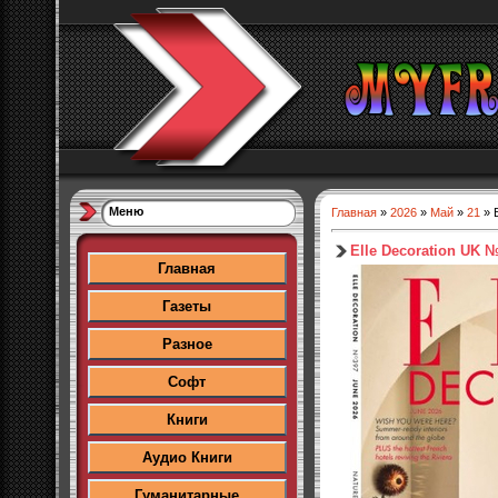
Меню
Главная
»
2026
»
Май
»
21
» 
Elle Decoration UK №
Главная
Газеты
Разное
Софт
Книги
Аудио Книги
Гуманитарные