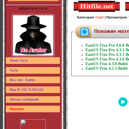
Доброй ночи, Гость
Категория
:
Софт
|
Просмотров
:
EaseUS Fixo Pro 4.6.0 B
EaseUS Fixo Pro 4.3.1 B
EaseUS Fixo Pro 4.3.1 B
EaseUS Fixo Pro 4.3.0 B
Логин: Гость
EaseUS Fixo 4.3.0 Build
EaseUS Fixo 4.2.5 Build
Гости
Вы у нас: -й день
Ваш IP: 216.73.216.143
Личных сообщений:
Функции