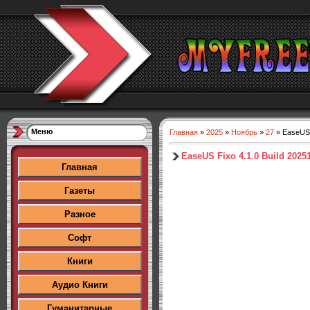
Меню
Главная
»
2025
»
Ноябрь
»
27
» EaseUS F
EaseUS Fixo 4.1.0 Build 2025
Главная
Газеты
Разное
Софт
Книги
Аудио Книги
Гуманитарные