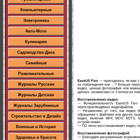
Компьютерные
Электроника
Авто-Мото
Кулинария
Садоводство-Дача
Семейные
Развлекательные
EaseUS Fixo
— приходилось ли вам с
Журналы Русские
их повреждения или …? Больше пережи
видео, ценная фотография или важны
данных, независимо от степени их по
Журналы Детские
Восстановление видео
:
— Функциональность EaseUS Fixo 
Журналы Зарубежные
невоспроизводимых видеофайлов.
— Независимо от того, как видео б
обращения с файлами или других оши
Строительство и Дизайн
видео, включая MP4, MOV, M2TS, M
устройствами.
— ПО легко восстанавливает видео, по
Военные и История
Восстановление фотографий
:
— Благодаря расширенным возможнос
Здоровье и Красота