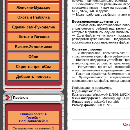
не будут причиной для расстройства.
— Если фотки стали размытыми, пере
Женские-Мужские
программа придет к вам на помощь.
NEF, NRW, RAF и другие.
— Может работать с любыми типами но
Охота и Рыбалка
Восстановление документов
:
— Возможность восстановления повр
Сделай сам-Рукоделие
справляется с работой над такими ф
которые в противном случае могли бы
— Если файлы не читаются, искажают
Шитье и Вязание
разберется даже новичок. Поддержив
просмотреть восстановленные файлы
Бизнес-Экономиика
Сильные стороны
:
— Универсальная совместимость: 
с различными видео, фотографиями и
Обои
— Широкая поддержка устройств: Про
и многих других устройств, удовлетво
Скрипты для uCoz
— Интуитивно понятный интерфейс
и восстанавливать поврежденные фай
— Пакетная обработка: Возможность о
Добавить новость
— Функциональность предварител
восстановленные файлы перед заверш
Информация о программе:
Год выпуска:
2025
Платформа:
Windows® 11/10/8.1/8/7/X
Профиль
Язык интерфейса:
Multilanguage / Рус
Лекарство:
crack.eXe | portable
Размер файла:
360.11 MB
Онлайн всего:
4
Гостей:
4
Пользователей:
0
Ск
Сегодняшние посетители:
1