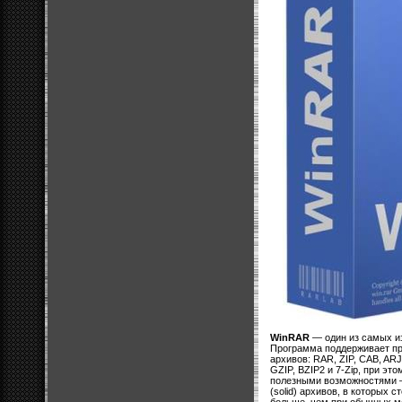
WinRAR
— один из самых и
Программа поддерживает п
архивов: RAR, ZIP, CAB, ARJ
GZIP, BZIP2 и 7-Zip, при э
полезными возможностями 
(solid) архивов, в которых 
больше, чем при обычных м