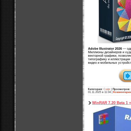
Adobe Illustrator 2026
— одн
Миллионы дизайнеров и худо
векторной графики, позволя
типографику и иллюстрации 
видео и мобильных устройст
Категория:
Софт
|
Просмотров:
01.11.2025 в 11:04
|
Комментарии
WinRAR 7.20 Beta 1 +