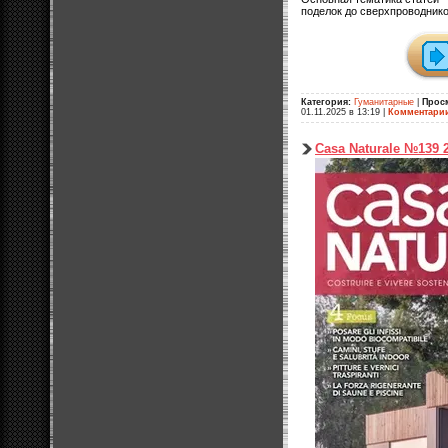
поделок до сверхпроводнико
Категория:
Гуманитарные
|
Прос
01.11.2025 в 13:19
|
Комментари
Casa Naturale №139 