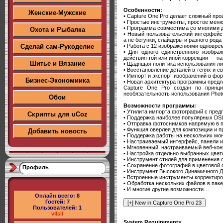
Особенности:
Женские-Мужские
• Capture One Pro делает сложный п
• Простые инструменты, простое меню
• Программа совместима со многими 
Охота и Рыбалка
• Новый пользовательский интерфейс
а не бегунки, слайдеры и разного род
• Работа с 12 изображениями одновре
Сделай сам-Рукоделие
• Для одного единственного изобра
действия той или иной коррекции — на
Шитье и Вязание
• Щадящая политика использования ли
• Восстановление деталей в тенях и с
• Импорт и экспорт изображений в фо
Бизнес-Экономиика
• Новая архитектура программы предл
Capture One Pro создан по принци
необязательность использования Photo
Обои
Возможности программы:
• Утилита импорта фотографий с пре
Скрипты для uCoz
• Поддержка наиболее популярных DS
• Отправка фотоснимков напрямую в 
• Функция оверлея для композиции и 
Добавить новость
• Поддержка работы на нескольких мо
• Настраиваемый интерфейс, панели ин
• Мгновенный, настраиваемый веб-кон
• Настройка отдельно выбранных цвет
• Инструмент стилей для применения
• Сохранение фотографий в цветовой
Профиль
• Инструмент Высокого Динамичного Д
• Встроенные инструменты корректиро
• Обработка нескольких файлов в пак
• И многие другие возможности…
Онлайн всего:
8
Гостей:
7
Пользователей:
1
v4sil
System Requirements
: