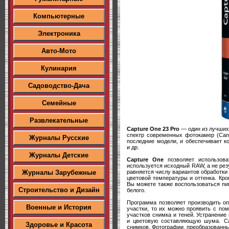
Компьютерные
Электроника
Авто-Мото
Кулинария
Садоводство-Дача
Семейные
Развлекательные
Capture One 23 Pro
— один из лучших
спектр современных фотокамер (Canon
Журналы Русские
последние модели, и обеспечивает 
и др.
Журналы Детские
Capture One
позволяет использова
используется исходный RAW, а не рез
равняется числу вариантов обработки
Журналы Зарубежные
цветовой температуры и оттенка. Кр
Вы можете также воспользоваться пип
Строительство и Дизайн
белого.
Программа позволяет производить о
Военные и История
участки, то их можно проявить с по
участков снимка и теней. Устранени
и цветовую составляющую шума. Ca
Здоровье и Красота
снимков. Фотографии, преобразованны