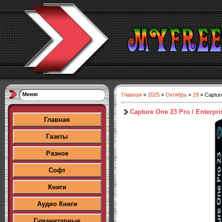
Меню
Главная
»
2025
»
Октябрь
»
29
» Capture
Capture One 23 Pro / Enterpri
Главная
Газеты
Разное
Софт
Книги
Аудио Книги
Гуманитарные