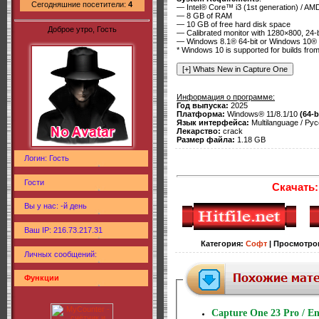
Сегодняшние посетители:
4
— Intel® Core™ i3 (1st generation) / AM
— 8 GB of RAM
— 10 GB of free hard disk space
Доброе утро, Гость
— Calibrated monitor with 1280×800, 24-bi
— Windows 8.1® 64-bit or Windows 10® 6
* Windows 10 is supported for builds fro
Информация о программе:
Год выпуска:
2025
Платформа:
Windows® 11/8.1/10
(64-b
Язык интерфейса:
Multilanguage / Рус
Лекарство:
crack
Размер файла:
1.18 GB
Логин: Гость
Гости
Скачать:
Вы у нас: -й день
Ваш IP: 216.73.217.31
Категория
:
Софт
|
Просмотро
Личных сообщений:
Функции
Capture One 23 Pro / Ent