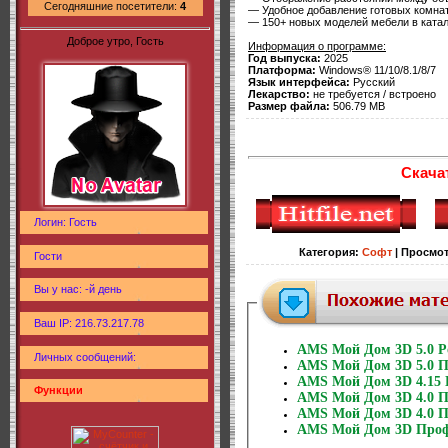
Сегодняшние посетители:
4
— Удобное добавление готовых комна
— 150+ новых моделей мебели в катал
Доброе утро, Гость
Информация о программе:
Год выпуска:
2025
Платформа:
Windows® 11/10/8.1/8/7
Язык интерфейса:
Русский
Лекарство:
не требуется / встроено
Размер файла:
506.79 MB
Скача
Логин: Гость
Категория
:
Софт
|
Просмо
Гости
Вы у нас: -й день
Ваш IP: 216.73.217.78
AMS Мой Дом 3D 5.0 Po
Личных сообщений:
AMS Мой Дом 3D 5.0 П
AMS Мой Дом 3D 4.15 
Функции
AMS Мой Дом 3D 4.0 Пр
AMS Мой Дом 3D 4.0 П
AMS Мой Дом 3D Профи 