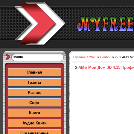
Меню
Главная
»
2025
»
Ноябрь
»
22
» AMS Мой
AMS Мой Дом 3D 4.15 Профи 
Главная
Газеты
Разное
Софт
Книги
Аудио Книги
Гуманитарные