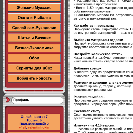
• Расширенные настройки У каждог
и положение в пространстве.
Женские-Мужские
• Более 1150 видов материалов отдел
собственные материалы.
• Расстановка мебели Во встроенном
Охота и Рыбалка
детскую и тренажерный зал.
Как работает программа
Сделай сам-Рукоделие
Нарисуйте стены Нарисуйте стены Сн
со внутренней планировкой — важно с
Шитье и Вязание
Выберите материалы отделки
Настройте облицовку стен изнутри и с
загрузите собственные изображения с
Бизнес-Экономиика
Настройте количество этажей
Когда первый этаж будет отстроен, п
Обои
и несколько этажей сверху всего за па
Скрипты для uCoz
Добавьте крышу
Выберите одну из предложенных конс
и опорных точек, приподнятость конст
Добавить новость
Разместите дополнительные элеме
Добавьте крыльцо, террасу, лестницу
и цветовыми решениями.
Расставьте мебель
Профиль
Программа для создания планировки
предметы. В процессе обращайте вним
Составьте смету
Софт самостоятельно подсчитает кол
Онлайн всего:
7
достаточно указать стоимость услуг и
Гостей:
5
Пользователей:
2
Изменения в 4.15 версии:
v4sil
,
valentinhokin
— Рисование размерных линий на пла
— Отображение расстояний между об